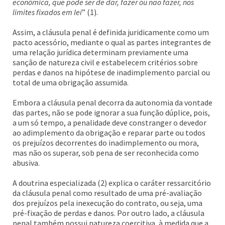
econômica, que pode ser de dar, fazer ou não fazer, nos
limites fixados em lei
” (1).
Assim, a cláusula penal é definida juridicamente como um
pacto acessório, mediante o qual as partes integrantes de
uma relação jurídica determinam previamente uma
sanção de natureza civil e estabelecem critérios sobre
perdas e danos na hipótese de inadimplemento parcial ou
total de uma obrigação assumida.
Embora a cláusula penal decorra da autonomia da vontade
das partes, não se pode ignorar a sua função dúplice, pois,
a um só tempo, a penalidade deve constranger o devedor
ao adimplemento da obrigação e reparar parte ou todos
os prejuízos decorrentes do inadimplemento ou mora,
mas não os superar, sob pena de ser reconhecida como
abusiva.
A doutrina especializada (2) explica o caráter ressarcitório
da cláusula penal como resultado de uma pré-avaliação
dos prejuízos pela inexecução do contrato, ou seja, uma
pré-fixação de perdas e danos. Por outro lado, a cláusula
penal também possui natureza coercitiva, à medida que a