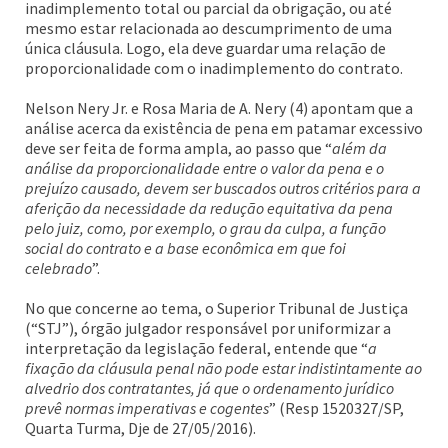
inadimplemento total ou parcial da obrigação, ou até
mesmo estar relacionada ao descumprimento de uma
única cláusula. Logo, ela deve guardar uma relação de
proporcionalidade com o inadimplemento do contrato.
Nelson Nery Jr. e Rosa Maria de A. Nery (4) apontam que a
análise acerca da existência de pena em patamar excessivo
deve ser feita de forma ampla, ao passo que “
além da
análise da proporcionalidade entre o valor da pena e o
prejuízo causado, devem ser buscados outros critérios para a
aferição da necessidade da redução equitativa da pena
pelo juiz, como, por exemplo, o grau da culpa, a função
social do contrato e a base econômica em que foi
celebrado
”.
No que concerne ao tema, o Superior Tribunal de Justiça
(“STJ”), órgão julgador responsável por uniformizar a
interpretação da legislação federal, entende que “
a
fixação da cláusula penal não pode estar indistintamente ao
alvedrio dos contratantes, já que o ordenamento jurídico
prevê normas imperativas e cogentes
” (Resp 1520327/SP,
Quarta Turma, Dje de 27/05/2016).