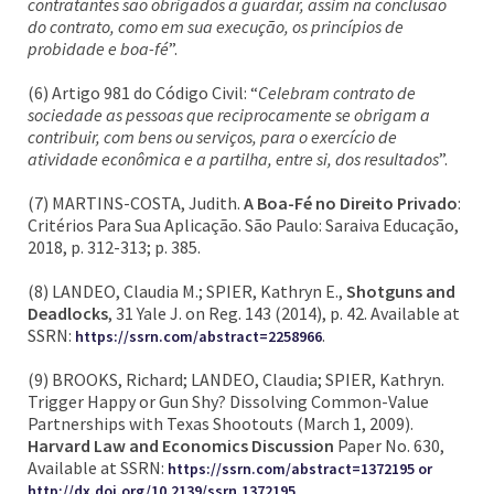
contratantes são obrigados a guardar, assim na conclusão
do contrato, como em sua execução, os princípios de
probidade e boa-fé
”.
(6) Artigo 981 do Código Civil: “
Celebram contrato de
sociedade as pessoas que reciprocamente se obrigam a
contribuir, com bens ou serviços, para o exercício de
atividade econômica e a partilha, entre si, dos resultados
”.
(7) MARTINS-COSTA, Judith.
A Boa-Fé no Direito Privado
:
Critérios Para Sua Aplicação. São Paulo: Saraiva Educação,
2018, p. 312-313; p. 385.
(8) LANDEO, Claudia M.; SPIER, Kathryn E.,
Shotguns and
Deadlocks
, 31 Yale J. on Reg. 143 (2014), p. 42. Available at
SSRN:
.
https://ssrn.com/abstract=2258966
(9) BROOKS, Richard; LANDEO, Claudia; SPIER, Kathryn.
Trigger Happy or Gun Shy? Dissolving Common-Value
Partnerships with Texas Shootouts (March 1, 2009).
Harvard Law and Economics Discussion
Paper No. 630,
Available at SSRN:
https://ssrn.com/abstract=1372195 or
.
http://dx.doi.org/10.2139/ssrn.1372195