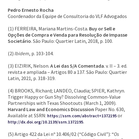
Pedro Ernesto Rocha
Coordenador da Equipe de Consultoria do VLF Advogados
(1) FERREIRA, Mariana Martins-Costa.
Buy or Sell e
Opções de Compra e Venda para Resolução de Impasse
Societário
. São Paulo: Quartier Latin, 2018, p. 100.
(2)
Ibidem
, p. 103-104.
(3) EIZIRIK, Nelson.
A Lei das S/A Comentada
. v. II – 3. ed.
revista e ampliada – Artigos 80 a 137. São Paulo: Quartier
Latin, 2021, p. 318-319.
(4) BROOKS, Richard; LANDEO, Claudia; SPIER, Kathryn.
Trigger Happy or Gun Shy? Dissolving Common-Value
Partnerships with Texas Shootouts (March 1, 2009).
Harvard Law and Economics Discussion
Paper No. 630,
Available at SSRN:
or
https://ssrn.com/abstract=1372195
.
http://dx.doi.org/10.2139/ssrn.1372195
(5) Artigo 422 da Lei nº 10.406/02 (“Código Civil”): “
Os