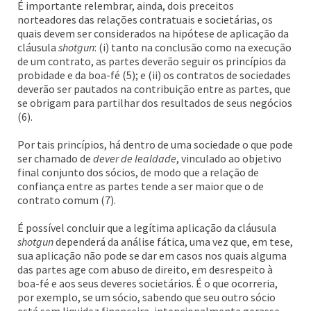
É importante relembrar, ainda, dois preceitos
norteadores das relações contratuais e societárias, os
quais devem ser considerados na hipótese de aplicação da
cláusula
shotgun
: (i) tanto na conclusão como na execução
de um contrato, as partes deverão seguir os princípios da
probidade e da boa-fé (5); e (ii) os contratos de sociedades
deverão ser pautados na contribuição entre as partes, que
se obrigam para partilhar dos resultados de seus negócios
(6).
Por tais princípios, há dentro de uma sociedade o que pode
ser chamado de
dever de lealdade
, vinculado ao objetivo
final conjunto dos sócios, de modo que a relação de
confiança entre as partes tende a ser maior que o de
contrato comum (7).
É possível concluir que a legítima aplicação da cláusula
shotgun
dependerá da análise fática, uma vez que, em tese,
sua aplicação não pode se dar em casos nos quais alguma
das partes age com abuso de direito, em desrespeito à
boa-fé e aos seus deveres societários. É o que ocorreria,
por exemplo, se um sócio, sabendo que seu outro sócio