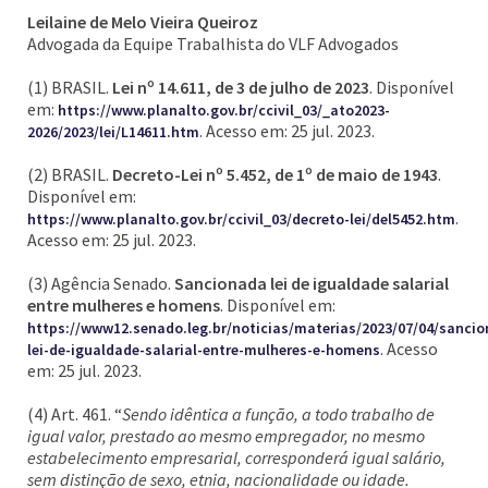
Leilaine de Melo Vieira Queiroz
Advogada da Equipe Trabalhista do VLF Advogados
(1) BRASIL.
Lei nº 14.611, de 3 de julho de 2023
. Disponível
em:
https://www.planalto.gov.br/ccivil_03/_ato2023-
. Acesso em: 25 jul. 2023.
2026/2023/lei/L14611.htm
(2) BRASIL.
Decreto-Lei nº 5.452, de 1º de maio de 1943
.
Disponível em:
.
https://www.planalto.gov.br/ccivil_03/decreto-lei/del5452.htm
Acesso em: 25 jul. 2023.
(3) Agência Senado.
Sancionada lei de igualdade salarial
entre mulheres e homens
. Disponível em:
https://www12.senado.leg.br/noticias/materias/2023/07/04/sanci
. Acesso
lei-de-igualdade-salarial-entre-mulheres-e-homens
em: 25 jul. 2023.
(4) Art. 461. “
Sendo idêntica a função, a todo trabalho de
igual valor, prestado ao mesmo empregador, no mesmo
estabelecimento empresarial, corresponderá igual salário,
sem distinção de sexo, etnia, nacionalidade ou idade.