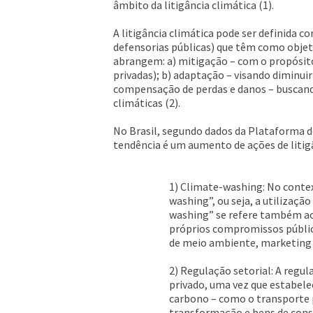
âmbito da litigância climática (1).
A litigância climática pode ser definida co
defensorias públicas) que têm como obje
abrangem: a) mitigação – com o propósito 
privadas); b) adaptação – visando diminui
compensação de perdas e danos – buscand
climáticas (2).
No Brasil, segundo dados da Plataforma de
tendência é um aumento de ações de litigâ
1) Climate-washing: No context
washing”, ou seja, a utilizaçã
washing” se refere também ao
próprios compromissos público
de meio ambiente, marketing e 
2) Regulação setorial: A regul
privado, uma vez que estabele
carbono – como o transporte p
transformação e bens de consum