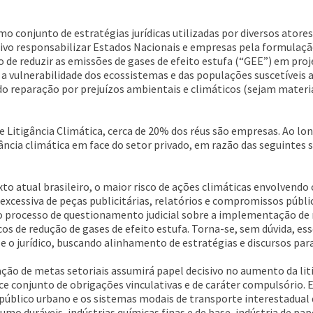
mo conjunto de estratégias jurídicas utilizadas por diversos atores
tivo responsabilizar Estados Nacionais e empresas pela formula
de reduzir as emissões de gases de efeito estufa (“GEE”) em proje
r a vulnerabilidade dos ecossistemas e das populações suscetíveis
o reparação por prejuízos ambientais e climáticos (sejam materi
 Litigância Climática, cerca de 20% dos réus são empresas. Ao lo
ncia climática em face do setor privado, em razão das seguintes s
o atual brasileiro, o maior risco de ações climáticas envolvendo 
o excessiva de peças publicitárias, relatórios e compromissos públ
 processo de questionamento judicial sobre a implementação de 
s de redução de gases de efeito estufa. Torna-se, sem dúvida, es
o jurídico, buscando alinhamento de estratégias e discursos para m
ação de metas setoriais assumirá papel decisivo no aumento da lit
ce conjunto de obrigações vinculativas e de caráter compulsório.
úblico urbano e os sistemas modais de transporte interestadual de
o duráveis, indústrias químicas finas e de base, indústria de pape