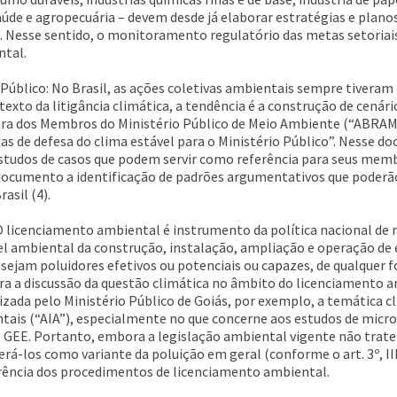
saúde e agropecuária – devem desde já elaborar estratégias e plano
. Nesse sentido, o monitoramento regulatório das metas setoriais
tal.
Público: No Brasil, as ações coletivas ambientais sempre tiveram 
xto da litigância climática, a tendência é a construção de cenár
eira dos Membros do Ministério Público de Meio Ambiente (“ABRAM
gias de defesa do clima estável para o Ministério Público”. Ness
 estudos de casos que podem servir como referência para seus m
documento a identificação de padrões argumentativos que poderão
asil (4).
 licenciamento ambiental é instrumento da política nacional de 
vel ambiental da construção, instalação, ampliação e operação d
 sejam poluidores efetivos ou potenciais ou capazes, de qualquer 
ra a discussão da questão climática no âmbito do licenciamento am
izada pelo Ministério Público de Goiás, por exemplo, a temática c
tais (“AIA”), especialmente no que concerne aos estudos de micr
 GEE. Portanto, embora a legislação ambiental vigente não trate 
á-los como variante da poluição em geral (conforme o art. 3º, III 
erência dos procedimentos de licenciamento ambiental.