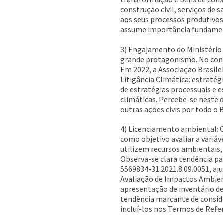
construção civil, serviços de 
aos seus processos produtivos
assume importância fundamen
3) Engajamento do Ministério 
grande protagonismo. No conte
Em 2022, a Associação Brasil
Litigância Climática: estraté
de estratégias processuais e
climáticas. Percebe-se neste 
outras ações civis por todo o Br
4) Licenciamento ambiental: O
como objetivo avaliar a variá
utilizem recursos ambientais,
Observa-se clara tendência pa
5569834-31.2021.8.09.0051, aju
Avaliação de Impactos Ambien
apresentação de inventário de
tendência marcante de consider
incluí-los nos Termos de Ref