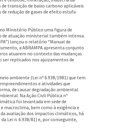
s de transição de baixo carbono aplicáveis
 de redução de gases de efeito estufa
no Ministério Público uma figura de
io de atuação ministerial também intensa.
PA”) lançou o relatório “Manual de
e documento, a ABRAMPA apresenta conjunto
embros atuarem no contexto das mudanças
 ser replicados nos ajuizamentos de
meio ambiente (Lei nº 6.938/1981) que tem
e empreendimentos e atividades que
forma, de causar degradação ambiental.
biental. Na Ação Civil Pública nº
limática foi levantada em sede de
o e macroclima, bem como à exigência e
da avaliação dos impactos climáticos, há
da Lei n. 6.938/81) e, por conseguinte,