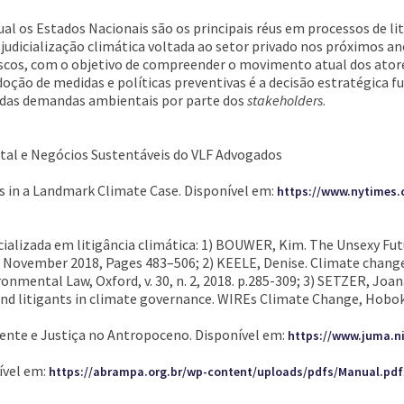
ual os Estados Nacionais são os principais réus em processos de li
judicialização climática voltada ao setor privado nos próximos a
riscos, com o objetivo de compreender o movimento atual dos atore
doção de medidas e políticas preventivas é a decisão estratégica
o das demandas ambientais por parte dos
stakeholders
.
ntal e Negócios Sustentáveis do VLF Advogados
hs in a Landmark Climate Case. Disponível em:
https://www.nytimes.
ecializada em litigância climática: 1) BOUWER, Kim. The Unsexy Fu
, November 2018, Pages 483–506; 2) KEELE, Denise. Climate change
ronmental Law, Oxford, v. 30, n. 2, 2018. p.285-309; 3) SETZER, Jo
s and litigants in climate governance. WIREs Climate Change, Hobo
iente e Justiça no Antropoceno. Disponível em:
https://www.juma.ni
ível em:
https://abrampa.org.br/wp-content/uploads/pdfs/Manual.pdf