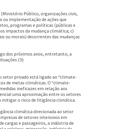
 (Ministério Público, organizações civis,
ção ou implementação de ações que
tos, programas e políticas (públicas e
 aos impactos da mudança climática; c)
ais ou morais) decorrentes das mudanças
ngo dos próximos anos, entretanto, a
ituações (3):
o setor privado está ligado ao “climate-
icos de metas climáticas. O “climate-
medidas ineficazes em relação aos
sencial uma aproximação entre os setores
itigar o risco de litigância climática.
igância climática direcionada ao setor
 Empresas de setores intensivos em
 cargas e passageiros, a indústria de
l e celulose, mineração, indústria da