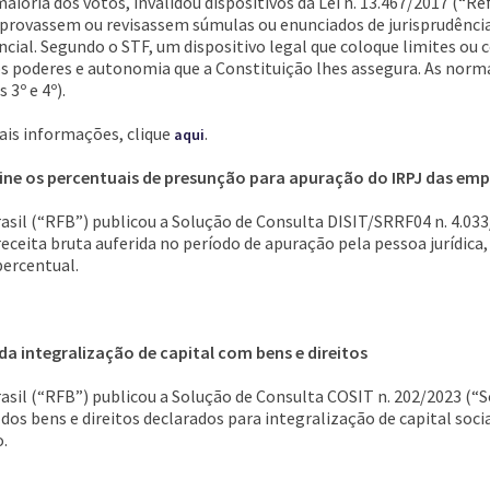
aioria dos votos, invalidou dispositivos da Lei n. 13.467/2017 (“
 aprovassem ou revisassem súmulas ou enunciados de jurisprudênci
cial. Segundo o STF, um dispositivo legal que coloque limites ou c
dos poderes e autonomia que a Constituição lhes assegura. As norma
 3º e 4º).
mais informações, clique
.
aqui
ine os percentuais de presunção para apuração do IRPJ das empr
asil (“RFB”) publicou a Solução de Consulta DISIT/SRRF04 n. 4.033
receita bruta auferida no período de apuração pela pessoa jurídi
percentual.
a integralização de capital com bens e direitos
rasil (“RFB”) publicou a Solução de Consulta COSIT n. 202/2023 (“
s bens e direitos declarados para integralização de capital socia
o.