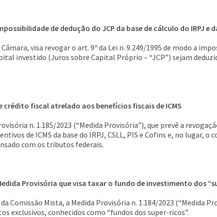
mpossibilidade de dedução do JCP da base de cálculo do IRPJ e 
âmara, visa revogar o art. 9º da Lei n. 9.249/1995 de modo a impos
tal investido (Juros sobre Capital Próprio – “JCP”) sejam deduzid
crédito fiscal atrelado aos benefícios fiscais de ICMS
ovisória n. 1.185/2023 (“Medida Provisória”), que prevê a revogação
entivos de ICMS da base do IRPJ, CSLL, PIS e Cofins e, no lugar, o c
ensado com os tributos federais.
Medida Provisória que visa taxar o fundo de investimento dos “s
da Comissão Mista, a Medida Provisória n. 1.184/2023 (“Medida Prov
os exclusivos, conhecidos como “fundos dos super-ricos”.