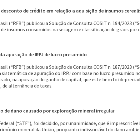
 desconto de crédito em relação a aquisição de insumos cereali
asil (“RFB”) publicou a Solução de Consulta COSIT n. 194/2023 (“
 de insumos consumidos na secagem e classificação de grãos por c
da apuração de IRPJ de lucro presumido
asil (“RFB”) publicou a Solução de Consulta COSIT n. 187/2023 (“S
o a sistemática de apuração do IRPJ com base no lucro presumido n
rado, na apuração do ganho de capital, que este bem foi depreciad
, de alternância de taxas.
ão de dano causado por exploração mineral irr
egular
ederal (“STF”), foi decidido, por unanimidade, que é imprescritíve
trimônio mineral da União, porquanto indissociável do dano ambie