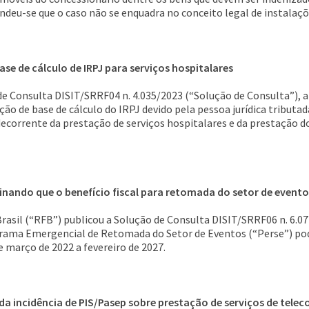
deu-se que o caso não se enquadra no conceito legal de instalaçõ
se de cálculo de IRPJ para serviços hospitalares
 Consulta DISIT/SRRF04 n. 4.035/2023 (“Solução de Consulta”), a 
ão de base de cálculo do IRPJ devido pela pessoa jurídica tributa
ecorrente da prestação de serviços hospitalares e da prestação do
nando que o benefício fiscal para retomada do setor de evento
rasil (“RFB”) publicou a Solução de Consulta DISIT/SRRF06 n. 6.0
grama Emergencial de Retomada do Setor de Eventos (“Perse”) pode
e março de 2022 a fevereiro de 2027.
da incidência de PIS/Pasep sobre prestação de serviços de tel