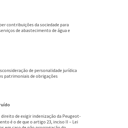
ber contribuições da sociedade para
serviços de abastecimento de água e
esconsideração de personalidade jurídica
des patrimoniais de obrigações
ruído
 direito de exigir indenização da Peugeot-
o é o de que o artigo 23, inciso II – Lei
ados em caso de não prorrogação do