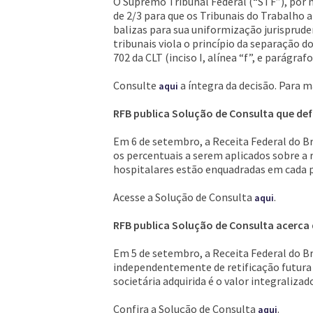
O Supremo Tribunal Federal (“STF”), por m
de 2/3 para que os Tribunais do Trabalho
balizas para sua uniformização jurispruden
tribunais viola o princípio da separação 
702 da CLT (inciso I, alínea “f”, e parágrafos
Consulte
a íntegra da decisão. Para 
aqui
RFB publica Solução de Consulta que def
Em 6 de setembro, a Receita Federal do Br
os percentuais a serem aplicados sobre a 
hospitalares estão enquadradas em cada 
Acesse a Solução de Consulta
.
aqui
RFB publica Solução de Consulta acerca d
Em 5 de setembro, a Receita Federal do B
independentemente de retificação futura do
societária adquirida é o valor integralizad
Confira a Solução de Consulta
.
aqui