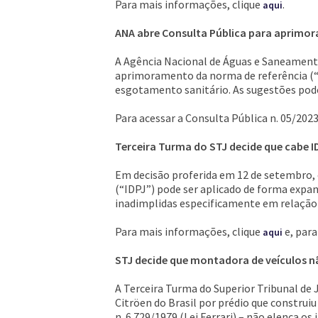
Para mais informações, clique
.
aqui
ANA abre Consulta Pública para aprimor
A Agência Nacional de Águas e Saneamento 
aprimoramento da norma de referência (“N
esgotamento sanitário. As sugestões pode
Para acessar a Consulta Pública n. 05/2023
Terceira Turma do STJ decide que cabe I
Em decisão proferida em 12 de setembro, o
(“IDPJ”) pode ser aplicado de forma expan
inadimplidas especificamente em relação à
Para mais informações, clique
e, para
aqui
STJ decide que montadora de veículos n
A Terceira Turma do Superior Tribunal de 
Citröen do Brasil por prédio que construiu
n. 6.729/1979 (Lei Ferrari) – não elenca 