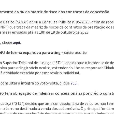
amento da NR da matriz de risco dos contratos de concessão
Básico (“ANA”) abriu a Consulta Pública n. 05/2023, a fim de rece
R”) que trata da matriz de riscos de contratos de prestação dos 
m ser enviadas até as 18h de 19 de outubro de 2023.
, clique
.
aqui
DPJ de forma expansiva para atingir sócio oculto
 Superior Tribunal de Justiça (“STJ”) decidiu que o incidente de d
siva para atingir sócio oculto, estendendo-lhe as responsabilida
 atividade exercida por empresário individual.
 consultar a íntegra do voto-vista, clique
.
aqui
ão tem obrigação de indenizar concessionária por prédio const
Justiça (“STJ”) decidiu que uma concessionária de veículos não tem
 no terreno destinado à venda dos automóveis. O principal fundament
os imóveis do concessionário dentre os bens que devem ser indeniz