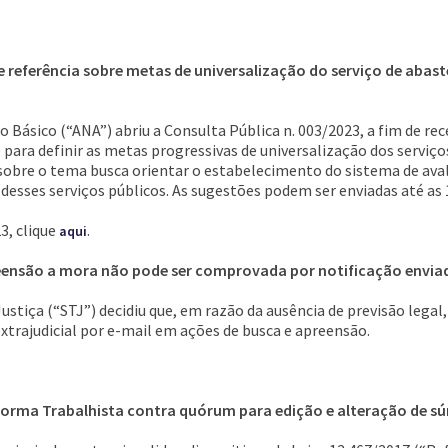
e referência sobre metas de universalização do serviço de aba
Básico (“ANA”) abriu a Consulta Pública n. 003/2023, a fim de rec
para definir as metas progressivas de universalização dos serviç
 sobre o tema busca orientar o estabelecimento do sistema de av
desses serviços públicos. As sugestões podem ser enviadas até as 
3, clique
.
aqui
eensão a mora não pode ser comprovada por notificação enviad
Justiça (“STJ”) decidiu que, em razão da ausência de previsão lega
xtrajudicial por e-mail em ações de busca e apreensão.
eforma Trabalhista contra quórum para edição e alteração de s