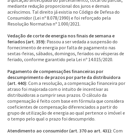
à quitação antecipada do parcelamento, total ou parcial,
mediante redução proporcional dos juros e demais
acréscimos. Tal direito já existia no Código de Defesa do
Consumidor (Lei nº 8.078/1990) e foi reforçado pela
Resolução Normativa nº 1.000/2021.
Vedação de corte de energia nos finais de semana e
feriados (art. 359):
Passou a ser vedada a suspensão do
fornecimento de energia por falta de pagamento nas
sextas-feiras, sábados, domingos, feriados ou vésperas de
feriado, conforme garantido pela Lei nº 14.015/2020.
Pagamento de compensações financeiras por
descumprimento de prazos por parte da distribuidora
(art. 440):
Com a resolução, a compensação financeira por
atraso foi majorada com o intuito de incentivar as
distribuidoras a cumprir seus prazos. O cálculo da
compensação é feito com base em fórmula que considera
coeficientes de compensação diferenciados a partir do
grupo de utilização de energia ao qual pertence o imóvel e
o tempo pelo qual o prazo foi descumprido.
Atendimento ao consumidor (art. 370 ao art. 431):
Com