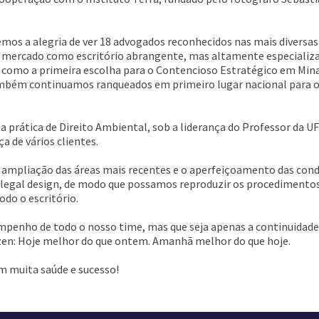
mos a alegria de ver 18 advogados reconhecidos nas mais diversas
e mercado como escritório abrangente, mas altamente especializa
 como a primeira escolha para o Contencioso Estratégico em Mina
bém continuamos ranqueados em primeiro lugar nacional para o s
a prática de Direito Ambiental, sob a liderança do Professor da 
ça de vários clientes.
 a ampliação das áreas mais recentes e o aperfeiçoamento das con
 e legal design, de modo que possamos reproduzir os procediment
odo o escritório.
penho de todo o nosso time, mas que seja apenas a continuidade d
izen: Hoje melhor do que ontem. Amanhã melhor do que hoje.
m muita saúde e sucesso!