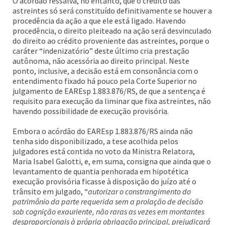
O acórdão ressalva, no entanto, que o crédito das
astreintes só será constituído definitivamente se houver a
procedência da ação a que ele está ligado. Havendo
procedência, o direito pleiteado na ação será desvinculado
do direito ao crédito proveniente das astreintes, porque o
caráter “indenizatório” deste último cria prestação
autônoma, não acessória ao direito principal. Neste
ponto, inclusive, a decisão está em consonância com o
entendimento fixado há pouco pela Corte Superior no
julgamento de EAREsp 1.883.876/RS, de que a sentença é
requisito para execução da liminar que fixa astreintes, não
havendo possibilidade de execução provisória.
Embora o acórdão do EAREsp 1.883.876/RS ainda não
tenha sido disponibilizado, a tese acolhida pelos
julgadores está contida no voto da Ministra Relatora,
Maria Isabel Galotti, e, em suma, consigna que ainda que o
levantamento de quantia penhorada em hipotética
execução provisória ficasse à disposição do juízo até o
trânsito em julgado, “
autorizar o constrangimento do
patrimônio da parte requerida sem a prolação de decisão
sob cognição exauriente, não raras as vezes em montantes
desproporcionais à própria obrigação principal, prejudicará