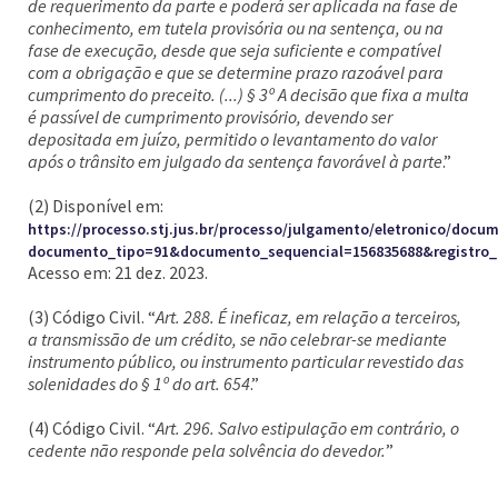
de requerimento da parte e poderá ser aplicada na fase de
conhecimento, em tutela provisória ou na sentença, ou na
fase de execução, desde que seja suficiente e compatível
com a obrigação e que se determine prazo razoável para
cumprimento do preceito. (...) § 3º A decisão que fixa a multa
é passível de cumprimento provisório, devendo ser
depositada em juízo, permitido o levantamento do valor
após o trânsito em julgado da sentença favorável à parte
.”
(2) Disponível em:
https://processo.stj.jus.br/processo/julgamento/eletronico/doc
documento_tipo=91&documento_sequencial=156835688&registro
Acesso em: 21 dez. 2023.
(3) Código Civil. “
Art. 288. É ineficaz, em relação a terceiros,
a transmissão de um crédito, se não celebrar-se mediante
instrumento público, ou instrumento particular revestido das
solenidades do § 1º do art. 654
.”
(4) Código Civil. “
Art. 296. Salvo estipulação em contrário, o
cedente não responde pela solvência do devedor.
”