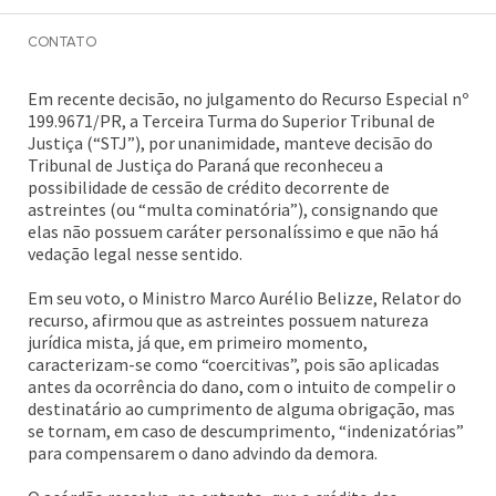
crédito originário de astreintes
CONTATO
Ana Paula Graçano Dalpizzol
Em recente decisão, no julgamento do Recurso Especial nº
199.9671/PR, a Terceira Turma do Superior Tribunal de
Justiça (“STJ”), por unanimidade, manteve decisão do
Tribunal de Justiça do Paraná que reconheceu a
possibilidade de cessão de crédito decorrente de
astreintes (ou “multa cominatória”), consignando que
elas não possuem caráter personalíssimo e que não há
vedação legal nesse sentido.
Em seu voto, o Ministro Marco Aurélio Belizze, Relator do
recurso, afirmou que as astreintes possuem natureza
jurídica mista, já que, em primeiro momento,
caracterizam-se como “coercitivas”, pois são aplicadas
antes da ocorrência do dano, com o intuito de compelir o
destinatário ao cumprimento de alguma obrigação, mas
se tornam, em caso de descumprimento, “indenizatórias”
para compensarem o dano advindo da demora.