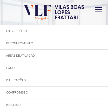
O ESCRITÓRIO
RECONHECIMENTO
ÁREAS DE ATUAÇÃO
NEWSLETTER
EQUIPE
PUBLICAÇÕES
< Voltar
COMPROMISSO
Possibilidade de cessão de
PARCERIAS