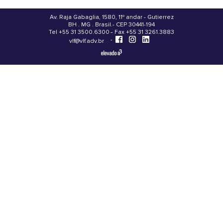
Av. Raja Gabaglia, 1580, 11º andar - Gutierrez
BH . MG . Brasil - CEP 30441-194
.
Tel +55 31 3500.6300 - Fax +55 31 3261.3883
-
-
vlf@vlf.adv.br