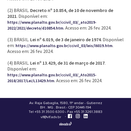
(2) BRASIL.
Decreto nº 10.854, de 10 de novembro de
2021
. Disponível em:
https://www.planalto.gov.br/ccivil_03/_ato2019-
. Acesso em: 26 fev. 2024.
2022/2021/decreto/d10854.htm
(3) BRASIL.
Lei nº 6.019, de 3 de janeiro de 1974
. Disponível
em:
.
https://www.planalto.gov.br/ccivil_03/leis/l6019.htm
Acesso em: 26 fev. 2024.
(4) BRASIL.
Lei nº 13.429, de 31 de março de 2017
.
Disponível em:
https://www.planalto.gov.br/ccivil_03/_Ato2015-
. Acesso em: 26 fev. 2024.
2018/2017/Lei/L13429.htm
Av. Raja Gabaglia, 1580, 11º andar - Gutierrez
BH . MG . Brasil - CEP 30441-194
.
Tel +55 31 3500.6300 - Fax +55 31 3261.3883
-
-
vlf@vlf.adv.br