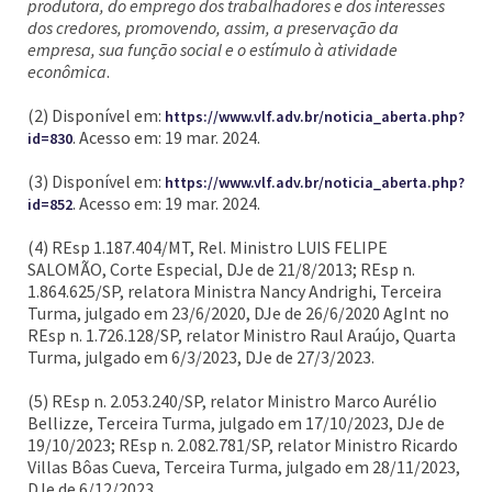
produtora, do emprego dos trabalhadores e dos interesses
dos credores, promovendo, assim, a preservação da
empresa, sua função social e o estímulo à atividade
econômica
.
(2) Disponível em:
https://www.vlf.adv.br/noticia_aberta.php?
. Acesso em: 19 mar. 2024.
id=830
(3) Disponível em:
https://www.vlf.adv.br/noticia_aberta.php?
. Acesso em: 19 mar. 2024.
id=852
(4) REsp 1.187.404/MT, Rel. Ministro LUIS FELIPE
SALOMÃO, Corte Especial, DJe de 21/8/2013; REsp n.
1.864.625/SP, relatora Ministra Nancy Andrighi, Terceira
Turma, julgado em 23/6/2020, DJe de 26/6/2020 AgInt no
REsp n. 1.726.128/SP, relator Ministro Raul Araújo, Quarta
Turma, julgado em 6/3/2023, DJe de 27/3/2023.
(5) REsp n. 2.053.240/SP, relator Ministro Marco Aurélio
Bellizze, Terceira Turma, julgado em 17/10/2023, DJe de
19/10/2023; REsp n. 2.082.781/SP, relator Ministro Ricardo
Villas Bôas Cueva, Terceira Turma, julgado em 28/11/2023,
DJe de 6/12/2023.