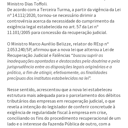
Ministro Dias Toffoli.
De acordo com a Terceira Turma, a partir da vigência da Lei
nº 14.112/2020, tornou-se necessário dirimir a
controvérsia acerca da necessidade do cumprimento da
exigência legal estabelecida no art. 57 da Lei nº
11.101/2005 para concessão da recuperação judicial.
O Ministro Marco Aurélio Belizze, relator do REsp nº
2.053.240/SP, afirmou que a nova lei que alterou a Lei de
Recuperação Judicial e Falências “
buscou suprir as
inadequações apontadas e destacadas pela doutrina e pela
jurisprudência entre as disposições legais originárias e a
prática, a fim de atingir, efetivamente, as finalidades
precípuas dos institutos estabelecidos na lei
”.
Nesse sentido, acrescentou que a nova lei estabeleceu
estrutura mais adequada para o parcelamento dos débitos
tributários das empresas em recuperação judicial, o que
revela a intenção do legislador de conferir concretude à
exigência de regularidade fiscal à empresa em crise,
conciliando os fins do procedimento recuperacional de um
lado e o interesse da Fazenda Pública de outro, com a