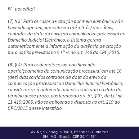
IV - por edital
.
(7) § 3º
Para os casos de citação por meio eletrônico, não
havendo aperfeiçoamento em até 3 (três) dias úteis,
contados da data do envio da comunicação processual ao
Domicílio Judicial Eletrônico, o sistema gerará
automaticamente a informação da ausência de citação
para os fins previstos no § 1º -A do art. 246 do CPC/2015
.
(8) § 4º
Para os demais casos, não havendo
aperfeiçoamento da comunicação processual em até 10
(dez) dias corridos contados da data do envio da
comunicação processual ao Domicílio Judicial Eletrônico,
considerar-se-á automaticamente realizada na data do
término desse prazo, nos termos do art. 5º, § 3º, da Lei no
11.419/2006, não se aplicando o disposto no art. 219 do
CPC/2015 a esse interstício.
Av. Raja Gabaglia, 1580, 11º andar - Gutierrez
BH . MG . Brasil - CEP 30441-194
.