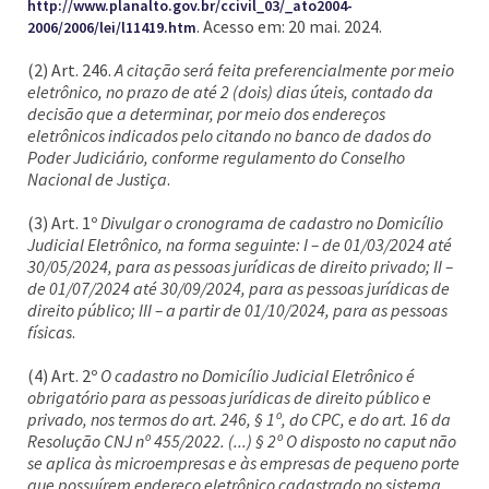
http://www.planalto.gov.br/ccivil_03/_ato2004-
. Acesso em: 20 mai. 2024.
2006/2006/lei/l11419.htm
(2) Art. 246.
A citação será feita preferencialmente por meio
eletrônico, no prazo de até 2 (dois) dias úteis, contado da
decisão que a determinar, por meio dos endereços
eletrônicos indicados pelo citando no banco de dados do
Poder Judiciário, conforme regulamento do Conselho
Nacional de Justiça
.
(3) Art. 1º
Divulgar o cronograma de cadastro no Domicílio
Judicial Eletrônico, na forma seguinte: I – de 01/03/2024 até
30/05/2024, para as pessoas jurídicas de direito privado; II –
de 01/07/2024 até 30/09/2024, para as pessoas jurídicas de
direito público; III – a partir de 01/10/2024, para as pessoas
físicas
.
(4) Art. 2º
O cadastro no Domicílio Judicial Eletrônico é
obrigatório para as pessoas jurídicas de direito público e
privado, nos termos do art. 246, § 1º, do CPC, e do art. 16 da
Resolução CNJ nº 455/2022. (...) § 2º O disposto no caput não
se aplica às microempresas e às empresas de pequeno porte
que possuírem endereço eletrônico cadastrado no sistema