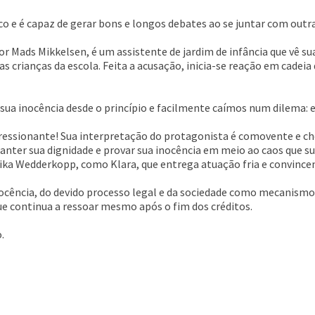
o e é capaz de gerar bons e longos debates ao se juntar com outras
por Mads Mikkelsen, é um assistente de jardim de infância que vê 
as crianças da escola. Feita a acusação, inicia-se reação em cadei
a inocência desde o princípio e facilmente caímos num dilema: e 
ssionante! Sua interpretação do protagonista é comovente e chei
ter sua dignidade e provar sua inocência em meio ao caos que sua
nika Wedderkopp, como Klara, que entrega atuação fria e convinc
ocência, do devido processo legal e da sociedade como mecanismo 
e continua a ressoar mesmo após o fim dos créditos.
.