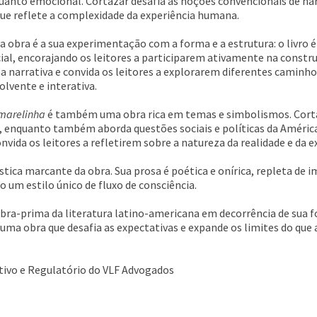
uanto emocional. Cortázar desafia as noções convencionais de nar
ue reflete a complexidade da experiência humana.
 obra é a sua experimentação com a forma e a estrutura: o livro é
al, encorajando os leitores a participarem ativamente na construç
na narrativa e convida os leitores a explorarem diferentes caminh
lvente e interativa.
marelinha
é também uma obra rica em temas e simbolismos. Cortá
da, enquanto também aborda questões sociais e políticas da Améric
nvida os leitores a refletirem sobre a natureza da realidade e da 
tica marcante da obra. Sua prosa é poética e onírica, repleta de i
 um estilo único de fluxo de consciência.
bra-prima da literatura latino-americana em decorrência de sua 
uma obra que desafia as expectativas e expande os limites do que a
tivo e Regulatório do VLF Advogados