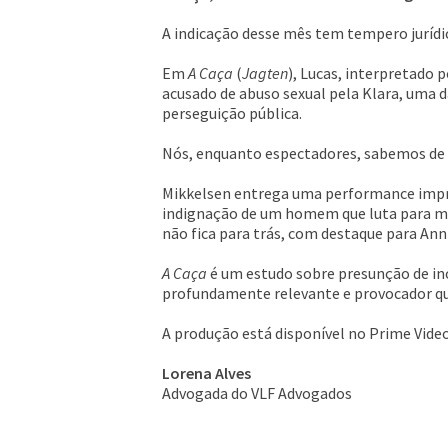
A indicação desse mês tem tempero jurídic
Em
A Caça
(
Jagten
), Lucas, interpretado 
acusado de abuso sexual pela Klara, uma d
perseguição pública.
Nós, enquanto espectadores, sabemos de su
Mikkelsen entrega uma performance impre
indignação de um homem que luta para man
não fica para trás, com destaque para An
A Caça
é um estudo sobre presunção de in
profundamente relevante e provocador qu
A produção está disponível no Prime Video
Lorena Alves
Advogada do VLF Advogados