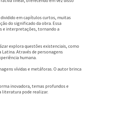
rativa linear, oferecendo em vez disso
 dividido em capítulos curtos, muitas
ão do significado da obra. Essa
os e interpretações, tornando a
zar explora questões existenciais, como
a Latina. Através de personagens
experiência humana.
magens vívidas e metáforas. O autor brinca
forma inovadora, temas profundos e
 literatura pode realizar.