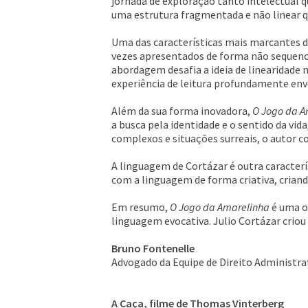
jornada de exploração tanto intelectual q
uma estrutura fragmentada e não linear q
Uma das características mais marcantes da
vezes apresentados de forma não sequenci
abordagem desafia a ideia de linearidade 
experiência de leitura profundamente envo
Além da sua forma inovadora,
O Jogo da A
a busca pela identidade e o sentido da vi
complexos e situações surreais, o autor co
A linguagem de Cortázar é outra caracterís
com a linguagem de forma criativa, criando
Em resumo,
O Jogo da Amarelinha
é uma o
linguagem evocativa. Julio Cortázar criou 
Bruno Fontenelle
Advogado da Equipe de Direito Administra
A Caça, filme de Thomas Vinterberg