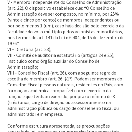
V - Membro Independente do Conselho de Administração
(art. 22). O dispositivo estabelece que: “O Conselho de
Administração deve ser composto, no mínimo, por 25%
(vinte e cinco por cento) de membros independentes ou
por pelo menos 1 (um), caso haja decisão pelo exercício da
faculdade do voto múltiplo pelos acionistas minoritários,
nos termos do art. 141 da Lei n.6.404, de 15 de dezembro de
1976.”
VI – Diretoria (art. 23);
VII - Comitê de auditoria estatutário (artigos 24 e 25),
instituído como órgão auxiliar do Conselho de
Administração;
VIII - Conselho Fiscal (art. 26), com a seguinte regra de
escolha de membro (art. 26, §1º): Podem ser membros do
Conselho Fiscal pessoas naturais, residentes no País, com
formação acadêmica compatível com o exercício da
função e que tenham exercido, por prazo mínimo de 3
(três) anos, cargo de direção ou assessoramento na
administração pública ou cargo de conselheiro fiscal ou
administrador em empresa.
Conforme estrutura apresentada, as preocupações
centrais da lei, quanto ao regime societário das estatais,