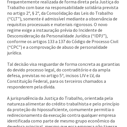
frequentemente realizada de forma direta pela Justiça do
Trabalho com base na responsabilidade solidária prevista
no artigo 2º, § 2º, da Consolidação das Leis do Trabalho
(“CLT”), somente é admissível mediante a observância de
requisitos processuais e materiais rigorosos. O novo
regime exige a instauração prévia do Incidente de
Desconsideração da Personalidade Jurídica (“IDPJ”),
conforme os artigos 133 a 137 do Código de Processo Civil
(“CPC”) e a comprovação de abuso de personalidade
jurídica.
Tal decisão visa resguardar de forma concreta as garantias
do devido processo legal, do contraditório e da ampla
defesa, previstas no artigo 5º, incisos LIV e LV, da
Constituição Federal, para os terceiros chamados a
responderem pela dívida.
A jurisprudência da Justiça do Trabalho, orientada pela
natureza alimentar do crédito trabalhista e pelo princípio
da proteção do hipossuficiente, comumente permitia o
redirecionamento da execução contra qualquer empresa
identificada como parte de mesmo grupo econômico da
devedora principal, mesmo que essa empresa não tivesse