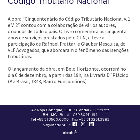
Código Tributário Nacional
A obra “Cinquentenário do Código Tributário Nacional V. 1
e V. 2” contou com a colaboração de vários autores,
oriundos de todo o país. O Livro comemora os cinquenta
anos de serviços prestados pelo CTN, e teve a
participação de Rafhael Frattari e Glauber Mesquita, do
VLF Advogados, que abordaram o fenômeno das isenções
tributárias.
O lançamento da obra, em Belo Horizonte, ocorrerá no
dia 6 de dezembro, a partir das 19h, na Livraria D´Plácido
(Av. Brasil, 1843, Bairro Funcionários).
Av. Raja Gabaglia, 1580, 11º andar - Gutierrez
BH . MG . Brasil - CEP 30441-194
.
Tel +55 31 3500.6300 - Fax +55 31 3261.3883
-
-
vlf@vlf.adv.br