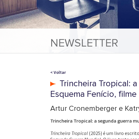
NEWSLETTER
< Voltar
Trincheira Tropical: 
Esquema Fenício, film
Artur Cronemberger e Kat
Trincheira Tropical: a segunda guerra mu
Trincheira Tropical
(2025) é um livro escrit