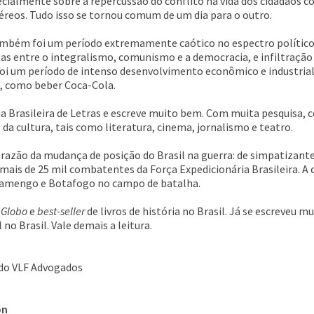
ecialmente sobre a repercussão do conflito na vida dos cidadãos co
éreos. Tudo isso se tornou comum de um dia para o outro.
também foi um período extremamente caótico no espectro político
utas entre o integralismo, comunismo e a democracia, e infiltração
foi um período de intenso desenvolvimento econômico e industrial
, como beber Coca-Cola.
 Brasileira de Letras e escreve muito bem. Com muita pesquisa, 
da cultura, tais como literatura, cinema, jornalismo e teatro.
razão da mudança de posição do Brasil na guerra: de simpatizante 
mais de 25 mil combatentes da Força Expedicionária Brasileira. A 
Flamengo e Botafogo no campo de batalha.
 Globo
e
best-seller
de livros de história no Brasil. Já se escreveu 
o Brasil. Vale demais a leitura.
 do VLF Advogados
on