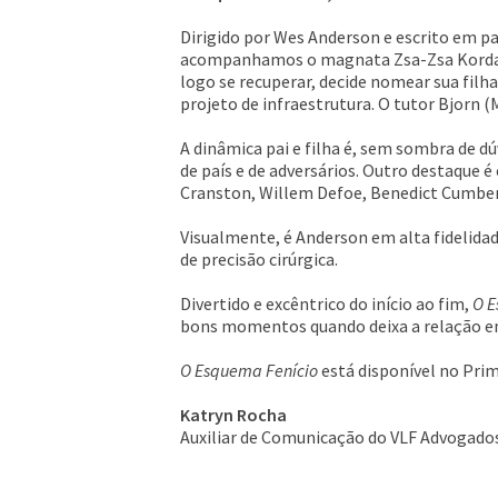
Dirigido por Wes Anderson e escrito em 
acompanhamos o magnata Zsa-Zsa Korda (Be
logo se recuperar, decide nomear sua filh
projeto de infraestrutura. O tutor Bjorn (
A dinâmica pai e filha é, sem sombra de d
de país e de adversários. Outro destaque 
Cranston, Willem Defoe, Benedict Cumber
Visualmente, é Anderson em alta fidelidad
de precisão cirúrgica.
Divertido e excêntrico do início ao fim,
O E
bons momentos quando deixa a relação entr
O Esquema Fenício
está disponível no Prim
Katryn Rocha
Auxiliar de Comunicação do VLF Advogado