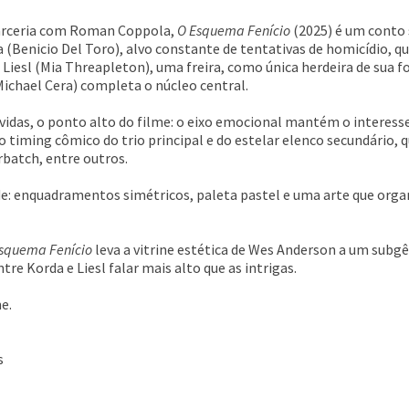
parceria com Roman Coppola,
O Esquema Fenício
(2025) é um conto
nicio Del Toro), alvo constante de tentativas de homicídio, que
a Liesl (Mia Threapleton), uma freira, como única herdeira de sua
Michael Cera) completa o núcleo central.
úvidas, o ponto alto do filme: o eixo emocional mantém o interes
é o timing cômico do trio principal e do estelar elenco secundário
batch, entre outros.
e: enquadramentos simétricos, paleta pastel e uma arte que organi
squema Fenício
leva a vitrine estética de Wes Anderson a um subg
e Korda e Liesl falar mais alto que as intrigas.
e.
s