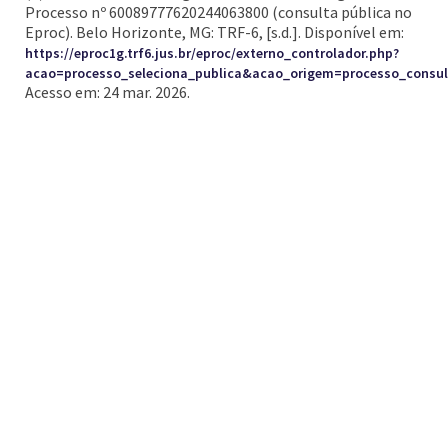
Processo nº 60089777620244063800 (consulta pública no
Eproc). Belo Horizonte, MG: TRF-6, [s.d.]. Disponível em:
https://eproc1g.trf6.jus.br/eproc/externo_controlador.php?
acao=processo_seleciona_publica&acao_origem=processo_cons
Acesso em: 24 mar. 2026.