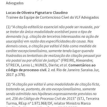
Advogados
Lucas de Oliveira Pignataro Claudino
Trainee da Equipe de Contencioso Cível do VLF Advogados
(1) “
A citação editalícia essencial não pode ser reusada, por
se tratar da única modalidade aceitável para o tipo de
demanda (v.g. citação de terceiros interessados na ação de
usucapião) em razão das especificidades da causa. Nos
demais casos, a citação por edital é tida como medida de
caráter excepcionalíssimo, somente tendo lugar quando
frustradas as tentativas de realização da citação pessoal por
via postal ou por oficial de justiça
.” (FREIRE, Alexandre;
STRECK, Lenio L.; NUNES, Dierle;
et al
.
Comentários ao
código de processo civil
. 2. ed. Rio de Janeiro: Saraiva Jur,
2017. p.378).
(2) “
A citação por edital é uma modalidade de citação ficta,
tratando-se, portanto, de ato excepcionalíssimo, somente
sendo admitida nas hipóteses expressamente previstas no
art. 256 do Código de Processo Civil de 2015
.” (STJ, Terceira
Turma, REsp nº 1.971.968/DF, relator Ministro Marco