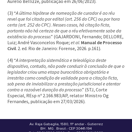
Aurélio Bellizze, publicação em 26/06/2023).
(3) “
A última hipótese de nomeação de curador é ao réu
revel que foi citado por edital (art. 256 do CPC) ou por hora
certa (art. 252 do CPC). Nesses casos, há citação ficta,
portanto não há certeza de que o réu efetivamente sabe da
existência do processo
.” (GAJARDONI, Fernando; DELLORE,
Luiz; André Vasconcelos Roque;
et al
.
Manual de Processo
Civil
. 2. ed. Rio de Janeiro: Forense, 2026. p.161).
(4) “
A interpretação sistemática e teleológica deste
dispositivo, contudo, não pode conduzir à conclusão de que o
legislador criou uma etapa burocrática obrigatória e
irrestrita como condição de validade para a citação ficta,
sob pena de inviabilizar a prestação jurisdicional e atentar
contra a razoável duração do processo
.” (STJ, Corte
Especial, REsp nº 2.166.983/AP, relator Ministro Og
Fernandes, publicação em 27/03/2026).
Av. Raja Gabaglia, 1580, 11º andar - Gutierrez
BH . MG . Brasil - CEP 30441-194
.