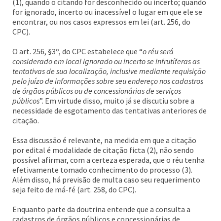
(1), quando o citando for desconhecido ou incerto; quando
for ignorado, incerto ou inacessível o lugar em que ele se
encontrar, ou nos casos expressos em lei (art. 256, do
CPC).
O art. 256, §3º, do CPC estabelece que “
o réu será
considerado em local ignorado ou incerto se infrutíferas as
tentativas de sua localização, inclusive mediante requisição
pelo juízo de informações sobre seu endereço nos cadastros
de órgãos públicos ou de concessionárias de serviços
públicos
”. Em virtude disso, muito já se discutiu sobre a
necessidade de esgotamento das tentativas anteriores de
citação.
Essa discussão é relevante, na medida em que a citação
por edital é modalidade de citação ficta (2), não sendo
possível afirmar, com a certeza esperada, que o réu tenha
efetivamente tomado conhecimento do processo (3).
Além disso, há previsão de multa caso seu requerimento
seja feito de má-fé (art. 258, do CPC).
Enquanto parte da doutrina entende que a consulta a
cadastros de órgãos públicos e concessionárias de