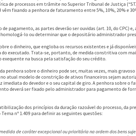
rica de processos em trâmite no Superior Tribunal de Justiça (“ST
J vêm fixando a penhora de faturamento entre 5%, 10%, 20% e 30%
de pagamento, as partes deverão ser ouvidas (art. 10, do CPC) e, 
, homologá-lo ou determinar que o depositário administrador pre
re o dinheiro, que engloba os recursos existentes e já disponívei
a do executado. Trata-se, portanto, de medida constritiva com ma
o exequente na busca pela satisfação do seu crédito.
o da penhora sobre o dinheiro pode ser, muitas vezes, mais gravos
no atual modelo de constrição de ativos financeiros sejam autori
 imediata do devedor e o seu capital de giro. A penhora sobre o f
to deverá ser fixado pelo administrador para pagamento de form
tibilização dos princípios da duração razoável do processo, da p
 Tema nº 1.409 para definir as seguintes questões:
medida de caráter excepcional ou prioritária na ordem dos bens sujeito