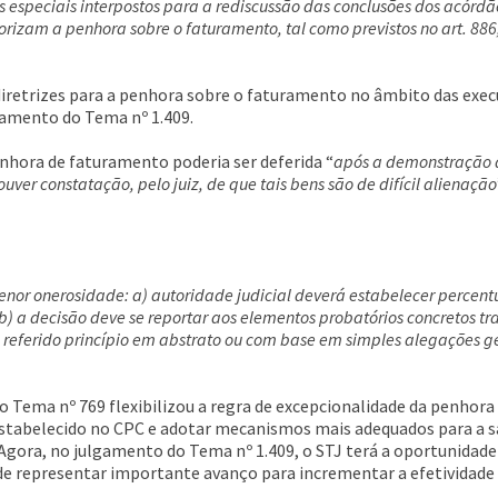
s especiais interpostos para a rediscussão das conclusões dos acórdã
rizam a penhora sobre o faturamento, tal como previstos no art. 886
 diretrizes para a penhora sobre o faturamento no âmbito das exec
gamento do Tema nº 1.409.
enhora de faturamento poderia ser deferida “
após a demonstração d
ouver constatação, pelo juiz, de que tais bens são de difícil alienação
enor onerosidade: a) autoridade judicial deverá estabelecer percent
b) a decisão deve se reportar aos elementos probatórios concretos tra
 referido princípio em abstrato ou com base em simples alegações g
o Tema nº 769 flexibilizou a regra de excepcionalidade da penhora
tabelecido no CPC e adotar mecanismos mais adequados para a sa
. Agora, no julgamento do Tema nº 1.409, o STJ terá a oportunidad
de representar importante avanço para incrementar a efetividade 