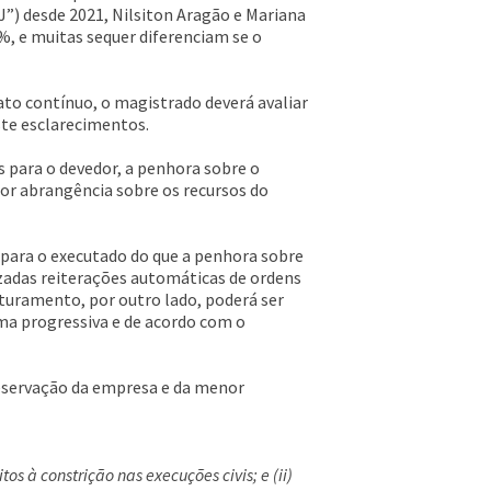
J”) desde 2021, Nilsiton Aragão e Mariana
, e muitas sequer diferenciam se o
ato contínuo, o magistrado deverá avaliar
ste esclarecimentos.
s para o devedor, a penhora sobre o
ior abrangência sobre os recursos do
o para o executado do que a penhora sobre
zadas reiterações automáticas de ordens
aturamento, por outro lado, poderá ser
a progressiva e de acordo com o
reservação da empresa e da menor
s à constrição nas execuções civis; e (ii)