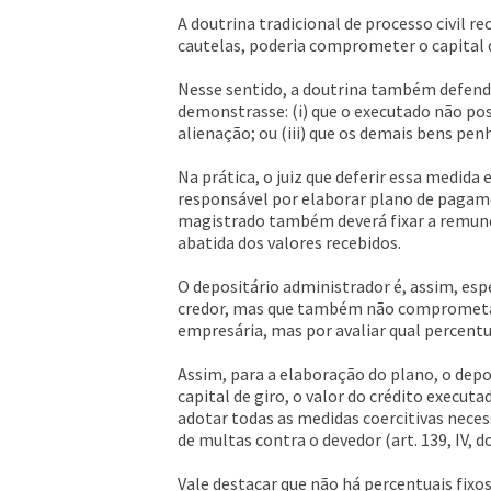
A doutrina tradicional de processo civil 
cautelas, poderia comprometer o capital de
Nesse sentido, a doutrina também defende
demonstrasse: (i) que o executado não poss
alienação; ou (iii) que os demais bens pen
Na prática, o juiz que deferir essa medida
responsável por elaborar plano de pagamen
magistrado também deverá fixar a remuner
abatida dos valores recebidos.
O depositário administrador é, assim, esp
credor, mas que também não comprometa a 
empresária, mas por avaliar qual percentu
Assim, para a elaboração do plano, o depo
capital de giro, o valor do crédito execut
adotar todas as medidas coercitivas neces
de multas contra o devedor (art. 139, IV, d
Vale destacar que não há percentuais fix