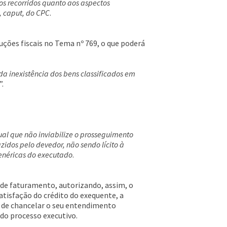
os recorridos quanto aos aspectos
, caput, do CPC
.
uções fiscais no Tema nº 769, o que poderá
a inexistência dos bens classificados em
”.
ual que não inviabilize o prosseguimento
zidos pelo devedor, não sendo lícito à
enéricas do executado
.
 de faturamento, autorizando, assim, o
tisfação do crédito do exequente, a
e de chancelar o seu entendimento
do processo executivo.