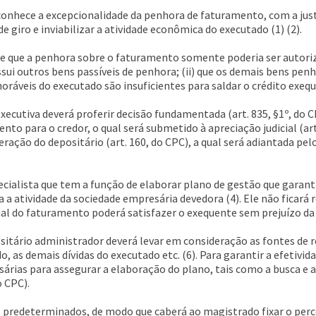
reconhece a excepcionalidade da penhora de faturamento, com a jus
 giro e inviabilizar a atividade econômica do executado (1) (2).
 que a penhora sobre o faturamento somente poderia ser autoriz
ui outros bens passíveis de penhora; (ii) que os demais bens penho
horáveis do executado são insuficientes para saldar o crédito exequ
 executiva deverá proferir decisão fundamentada (art. 835, §1º, do
to para o credor, o qual será submetido à apreciação judicial (art
ação do depositário (art. 160, do CPC), a qual será adiantada pel
ecialista que tem a função de elaborar plano de gestão que garant
atividade da sociedade empresária devedora (4). Ele não ficará r
al do faturamento poderá satisfazer o exequente sem prejuízo da 
sitário administrador deverá levar em consideração as fontes de r
ado, as demais dívidas do executado etc. (6). Para garantir a efetiv
sárias para assegurar a elaboração do plano, tais como a busca e
o CPC).
os predeterminados, de modo que caberá ao magistrado fixar o per