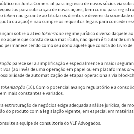
úblico na Junta Comercial para ingresso de novos sócios via subsc
 requisitos para subscrição de novas ações, bem como para registro
do
token
não garante ao titular os direitos e deveres da sociedade 
 quota ou ação) e não cumpre os requisitos legais para conceder ess
lançam sobre o ativo
tokenizado
regime jurídico diverso daquele ao 
o aquele que consta de sua matrícula, não quem é titular de um
t
 permanece tendo como seu dono aquele que consta do Livro de Re
ização
parece ser a simplificação e especialmente a maior segura
ativos (ao invés de uma operação em papel ou em plataformas
on-
possibilidade de automatização de etapas operacionais via blockch
e
tokenização
(10). Com o potencial avanço regulatório e a consoli
em mais constantes e variados.
a estruturação de negócios exige adequada análise jurídica, de 
ção do produto com a legislação vigente, em especial em matérias 
onsulte a equipe de consultoria do VLF Advogados.