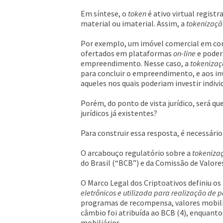
Em síntese, o
token
é ativo virtual regist
material ou imaterial. Assim, a
tokenizaçã
Por exemplo, um imóvel comercial em con
ofertados em plataformas
on-line
e poder
empreendimento. Nesse caso, a
tokeniza
para concluir o empreendimento, e aos i
aqueles nos quais poderiam investir indiv
Porém, do ponto de vista jurídico, será qu
jurídicos já existentes?
Para construir essa resposta, é necessár
O arcabouço regulatório sobre a
tokeniza
do Brasil (“BCB”) e da Comissão de Valore
O Marco Legal dos Criptoativos definiu os 
eletrônicos e utilizada para realização de
programas de recompensa, valores mobiliár
câmbio foi atribuída ao BCB (4), enquanto
mobiliários.