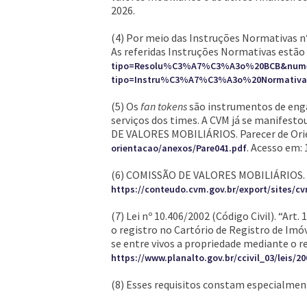
2026.
(4) Por meio das Instruções Normativas n
As referidas Instruções Normativas estão 
tipo=Resolu%C3%A7%C3%A3o%20BCB&nume
tipo=Instru%C3%A7%C3%A3o%20Normativ
(5) Os
fan tokens
são instrumentos de enga
serviços dos times. A CVM já se manifesto
DE VALORES MOBILIÁRIOS. Parecer de Orie
. Acesso em: 
orientacao/anexos/Pare041.pdf
(6) COMISSÃO DE VALORES MOBILIÁRIOS. Pa
https://conteudo.cvm.gov.br/export/sites/c
(7) Lei nº 10.406/2002 (Código Civil). “Art
o registro no Cartório de Registro de Imóve
se entre vivos a propriedade mediante o re
https://www.planalto.gov.br/ccivil_03/leis/
(8) Esses requisitos constam especialmente