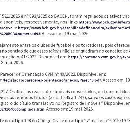
º 521/2025 e nº 693/2025 do BACEN, foram regulados os ativos vir
disponíveis, respectivamente, nos links
https://www.bcb.gov.br/est
e
ro=521
https://www.bcb.gov.br/estabilidadefinanceira/exibenormat
. Acesso em: 19 mai. 2026.
a%20BCB&numero=693
jamento entre os clubes de futebol e os torcedores, pois oferece
u no sentido de que esses
tokens
não se enquadram no conceito de v
ntação n. 41/2023. Disponível em:
https://conteudo.cvm.gov.br/expo
18 mai. 2026.
recer de Orientação CVM nº 40/2022. Disponível em:
. Acesso em: 13
vm/legislacao/pareceres-orientacao/anexos/Pare040.pdf
. 1.227. Os direitos reais sobre imóveis constituídos, ou transmitid
is dos referidos títulos (arts. 1.245 a 1.247), salvo os casos expre
gistro do título translativo no Registro de Imóveis.” Disponível e
. Acesso em: 19 mai. 2026.
2002/l10406compilada.htm
 do artigo 108 do Código Civil e do artigo 221 da Lei nº 6.015/1973