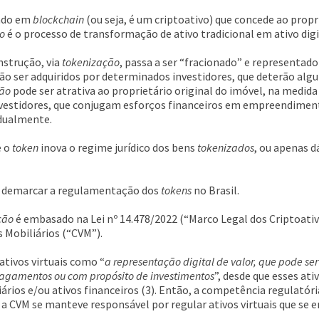
rado em
blockchain
(ou seja, é um criptoativo) que concede ao propr
o
é o processo de transformação de ativo tradicional em ativo digi
strução, via
tokenização
, passa a ser “fracionado” e representad
ão ser adquiridos por determinados investidores, que deterão algu
ção
pode ser atrativa ao proprietário original do imóvel, na medida 
nvestidores, que conjugam esforços financeiros em empreendimen
idualmente.
e o
token
inova o regime jurídico dos bens
tokenizados
, ou apenas 
io demarcar a regulamentação dos
tokens
no Brasil.
ção
é embasado na Lei nº 14.478/2022 (“Marco Legal dos Criptoati
s Mobiliários (“CVM”).
ativos virtuais como “
a representação digital de valor, que pode se
 pagamentos ou com propósito de investimentos
”, desde que esses a
ios e/ou ativos financeiros (3). Então, a competência regulatóri
 a CVM se manteve responsável por regular ativos virtuais que se 