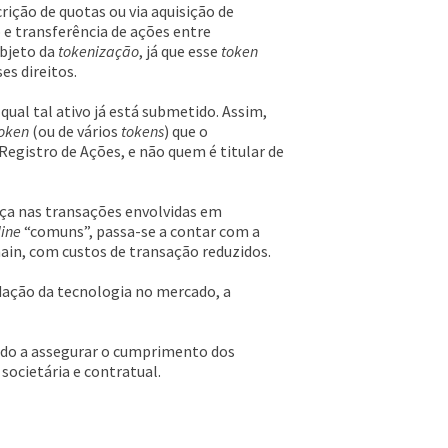
rição de quotas ou via aquisição de
 e transferência de ações entre
objeto da
tokenização
, já que esse
token
es direitos.
qual tal ativo já está submetido. Assim,
oken
(ou de vários
tokens
) que o
gistro de Ações, e não quem é titular de
nça nas transações envolvidas em
line
“comuns”, passa-se a contar com a
ain, com custos de transação reduzidos.
dação da tecnologia no mercado, a
modo a assegurar o cumprimento dos
societária e contratual.