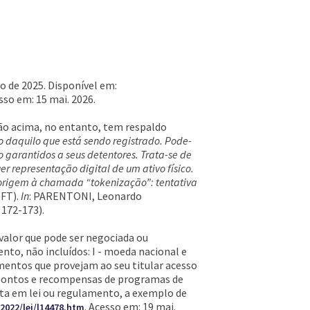
o de 2025. Disponível em:
esso em: 15 mai. 2026.
ção acima, no entanto, tem respaldo
o daquilo que está sendo registrado. Pode-
 garantidos a seus detentores. Trata-se de
er representação digital de um ativo físico.
 origem à chamada “tokenização”: tentativa
NFT).
In
: PARENTONI, Leonardo
 172-173).
e valor que pode ser negociada ou
to, não incluídos: I - moeda nacional e
rumentos que provejam ao seu titular acesso
e pontos e recompensas de programas de
ista em lei ou regulamento, a exemplo de
. Acesso em: 19 mai.
2022/lei/l14478.htm