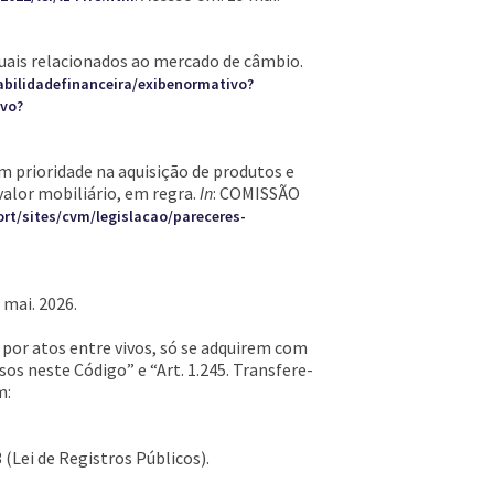
tuais relacionados ao mercado de câmbio.
abilidadefinanceira/exibenormativo?
ivo?
m prioridade na aquisição de produtos e
alor mobiliário, em regra.
In
: COMISSÃO
rt/sites/cvm/legislacao/pareceres-
 mai. 2026.
os por atos entre vivos, só se adquirem com
ssos neste Código” e “Art. 1.245. Transfere-
m:
 (Lei de Registros Públicos).