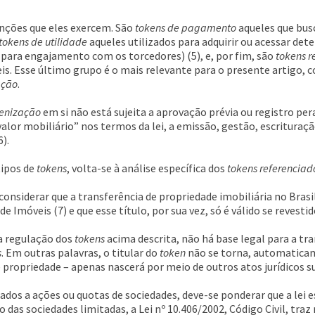
nções que eles exercem. São
tokens de pagamento
aqueles que bus
tokens de utilidade
aqueles utilizados para adquirir ou acessar de
l para engajamento com os torcedores) (5), e, por fim, são
tokens r
is. Esse último grupo é o mais relevante para o presente artigo, 
ação
.
enização
em si não está sujeita a aprovação prévia ou registro per
valor mobiliário” nos termos da lei, a emissão, gestão, escrituraç
).
tipos de
tokens
, volta-se à análise específica dos
tokens
referenciad
 considerar que a transferência de propriedade imobiliária no Bra
e Imóveis (7) e que esse título, por sua vez, só é válido se revestid
a regulação dos
tokens
acima descrita, não há base legal para a tra
s
. Em outras palavras, o titular do
token
não se torna, automaticam
de propriedade – apenas nascerá por meio de outros atos jurídicos su
ados a ações ou quotas de sociedades, deve-se ponderar que a lei 
 das sociedades limitadas, a Lei nº 10.406/2002, Código Civil, traz