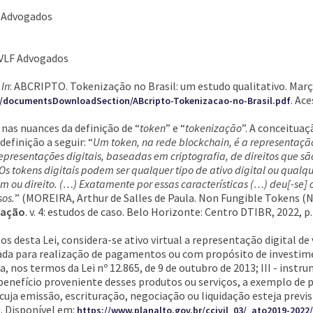
F Advogados
 VLF Advogados
.
In
: ABCRIPTO. Tokenização no Brasil: um estudo qualitativo. Març
. Ac
es/documentsDownloadSection/ABcripto-Tokenizacao-no-Brasil.pdf
 nas nuances da definição de “
token
” e “
tokenização
”. A conceitua
definição a seguir: “
Um token, na rede blockchain, é a representaçã
presentações digitais, baseadas em criptografia, de direitos que são
Os tokens digitais podem ser qualquer tipo de ativo digital ou qualqu
 ou direito. (…) Exatamente por essas características (…) deu[-se]
sos.
” (MOREIRA, Arthur de Salles de Paula. Non Fungible Tokens (
vação
. v. 4: estudos de caso. Belo Horizonte: Centro DTIBR, 2022, p.
eitos desta Lei, considera-se ativo virtual a representação digital d
zada para realização de pagamentos ou com propósito de investimen
, nos termos da Lei nº 12.865, de 9 de outubro de 2013; III - inst
a benefício proveniente desses produtos ou serviços, a exemplo d
s cuja emissão, escrituração, negociação ou liquidação esteja prev
s. Disponível em:
https://www.planalto.gov.br/ccivil_03/_ato2019-2022/