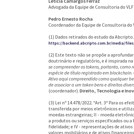
Letícia Camargos Ferraz
Advogada da Equipe de Consultoria do VL
Pedro Ernesto Rocha
Coordenador da Equipe de Consultoria do
(1) Dados retirados do estudo da Abcripto
https://backend.abcripto.com.br/media/fil
(2) Este texto não se propõe a aprofundar
doutrinário e regulatório, e é inspirada na 
se compreender os tokens, portanto, como re
espécie de título registrado em blockchain. 
Ativo aqui compreendido como qualquer bem
de associar a um token bens e direitos diver
(coordenador).
Direito, Tecnologia e Ino
(3) Lei nº 14.478/2022. “Art. 3º Para os ef
transferida por meios eletrônicos e utili
moedas estrangeiras; II - moeda eletrônica
a produtos ou serviços especificados ou 
fidelidade; e IV - representações de ativo
valores mobiliários e de ativos financeiro