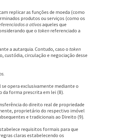
cam replicar as funções de moeda (como
terminados produtos ou serviços (como os
eferenciados a ativos
aqueles que
considerando que o
token
referenciado a
ante a autarquia. Contudo, caso o
token
ão, custódia, circulação e negociação desse
os
.
sil se opera exclusivamente mediante o
o da forma prescrita em lei (8).
nsferência do direito real de propriedade
ente, proprietário do respectivo imóvel
bsequentes e tradicionais ao Direito (9).
estabelece requisitos formais para que
 regras claras estabelecendo os