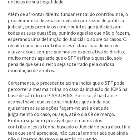
notícias de sua ilegalidade.
Além de afrontar direito fundamental do contribuinte, o
procedimento deveria ser evitado por razão de política
judicial, pois premia os contribuintes que judicializam
todas as suas questões, punindo aqueles que não o fazem,
esperando uma definição do Judiciário sobre os casos. O
recado dado aos contribuintes é claro: não deixem de
ajuizar ações sempre que houver expectativa de direito,
muito menos aguarde que o STF defina a questão, sob
pena de que seu direito seja soterrado pela curiosa
modulação de efeitos.
Certamente, o precedente acima indica que o STF pode
percorrer a mesma trilha no caso da inclusão do ICMS na
base de cálculo do PIS/COFINS. Por isso, é bastante
aconselhável que os contribuintes que ainda não
ajuizaram as suas ações façam-no até a data de
julgamento do caso, ou seja, até o dia 09 de março.
Embora seja bem provável que a maioria dos
contribuintes já tenha buscado o Judiciário para discutir a
tese que será apreciada, não custa lembrar aos que ainda
não o fizeram do risco que estão correndo.