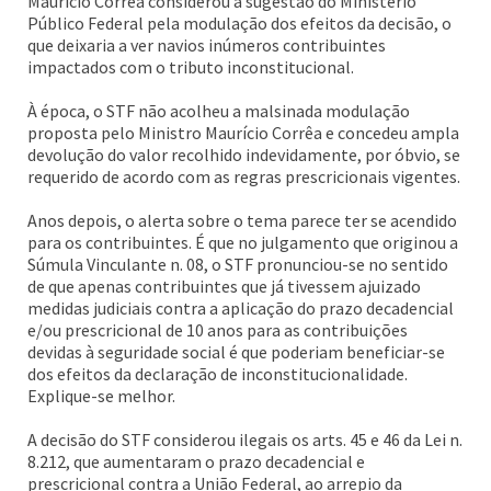
Maurício Corrêa considerou a sugestão do Ministério
Público Federal pela modulação dos efeitos da decisão, o
que deixaria a ver navios inúmeros contribuintes
impactados com o tributo inconstitucional.
À época, o STF não acolheu a malsinada modulação
proposta pelo Ministro Maurício Corrêa e concedeu ampla
devolução do valor recolhido indevidamente, por óbvio, se
requerido de acordo com as regras prescricionais vigentes.
Anos depois, o alerta sobre o tema parece ter se acendido
para os contribuintes. É que no julgamento que originou a
Súmula Vinculante n. 08, o STF pronunciou-se no sentido
de que apenas contribuintes que já tivessem ajuizado
medidas judiciais contra a aplicação do prazo decadencial
e/ou prescricional de 10 anos para as contribuições
devidas à seguridade social é que poderiam beneficiar-se
dos efeitos da declaração de inconstitucionalidade.
Explique-se melhor.
A decisão do STF considerou ilegais os arts. 45 e 46 da Lei n.
8.212, que aumentaram o prazo decadencial e
prescricional contra a União Federal, ao arrepio da