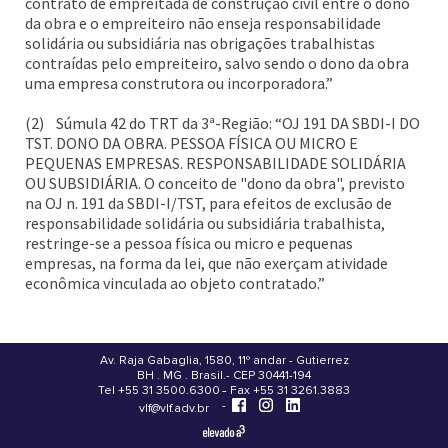
contrato de empreitada de construção civil entre o dono
da obra e o empreiteiro não enseja responsabilidade
solidária ou subsidiária nas obrigações trabalhistas
contraídas pelo empreiteiro, salvo sendo o dono da obra
uma empresa construtora ou incorporadora.”
(2) Súmula 42 do TRT da 3ª-Região: “OJ 191 DA SBDI-I DO
TST. DONO DA OBRA. PESSOA FÍSICA OU MICRO E
PEQUENAS EMPRESAS. RESPONSABILIDADE SOLIDÁRIA
OU SUBSIDIÁRIA. O conceito de "dono da obra", previsto
na OJ n. 191 da SBDI-I/TST, para efeitos de exclusão de
responsabilidade solidária ou subsidiária trabalhista,
restringe-se a pessoa física ou micro e pequenas
empresas, na forma da lei, que não exerçam atividade
econômica vinculada ao objeto contratado.”
Av. Raja Gabaglia, 1580, 11º andar - Gutierrez
BH . MG . Brasil - CEP 30441-194
.
Tel +55 31 3500.6300 - Fax +55 31 3261.3883
-
-
vlf@vlf.adv.br