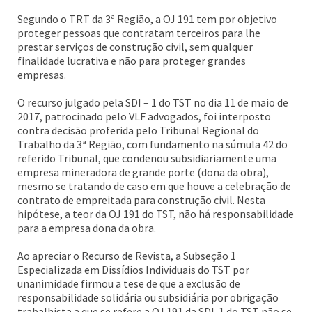
Segundo o TRT da 3ª Região, a OJ 191 tem por objetivo
proteger pessoas que contratam terceiros para lhe
prestar serviços de construção civil, sem qualquer
finalidade lucrativa e não para proteger grandes
empresas.
O recurso julgado pela SDI – 1 do TST no dia 11 de maio de
2017, patrocinado pelo VLF advogados, foi interposto
contra decisão proferida pelo Tribunal Regional do
Trabalho da 3ª Região, com fundamento na súmula 42 do
referido Tribunal, que condenou subsidiariamente uma
empresa mineradora de grande porte (dona da obra),
mesmo se tratando de caso em que houve a celebração de
contrato de empreitada para construção civil. Nesta
hipótese, a teor da OJ 191 do TST, não há responsabilidade
para a empresa dona da obra.
Ao apreciar o Recurso de Revista, a Subseção 1
Especializada em Dissídios Individuais do TST por
unanimidade firmou a tese de que a exclusão de
responsabilidade solidária ou subsidiária por obrigação
trabalhista a que se refere a OJ 191 da SDI-1 do TST não se