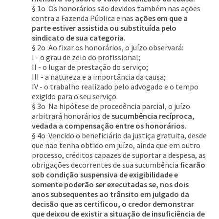
§ 1o Os honorários são devidos também nas ações
contra a Fazenda Pública e nas
ações em que a
parte estiver assistida ou substituída pelo
sindicato de sua categoria.
§ 2o Ao fixar os honorários, o juízo observará:
I - o grau de zelo do profissional;
II - o lugar de prestação do serviço;
III - a natureza e a importância da causa;
IV - o trabalho realizado pelo advogado e o tempo
exigido para o seu serviço.
§ 3o Na hipótese de procedência parcial, o juízo
arbitrará honorários de
sucumbência recíproca,
vedada a compensação entre os honorários.
§ 4o Vencido o beneficiário da justiça gratuita, desde
que não tenha obtido em juízo, ainda que em outro
processo, créditos capazes de suportar a despesa, as
obrigações decorrentes de sua sucumbência
ficarão
sob condição suspensiva de exigibilidade e
somente poderão ser executadas se, nos dois
anos subsequentes ao trânsito em julgado da
decisão que as certificou, o credor demonstrar
que deixou de existir a situação de insuficiência de