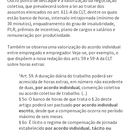
Outro ponto de destaque é a valorização da negociação
coletiva, que prevalecerá sobre a lei ao tratar dos
assuntos elencados no art. 611-A da CLT, dentre os quais
estão banco de horas, intervalo intrajornada (mínimo de
30 minutos), enquadramento do grau de insalubridade,
PLR, prêmios de incentivo, plano de cargos e salários e
remuneração por produtividade.
Também se observa uma valorização do acordo individual
entre empregado e empregador. Veja-se, por exemplo, o
que dispõem a nova redação dos arts. 59 e 59-A da CLT
sobre horas extras:
“Art. 59. A duração diária do trabalho poderá ser
acrescida de horas extras, em número não excedente
de duas,
por acordo individual
, convenção coletiva
ou acordo coletivo de trabalho. (...)
§ 5o O banco de horas de que trata o § 2o deste
artigo poderá ser pactuado
por acordo individual
escrito
, desde que a compensação ocorra no período
máximo de seis meses.
§ 6o É lícito o regime de compensação de jornada
estabelecido
por acordo individual, tácito ou