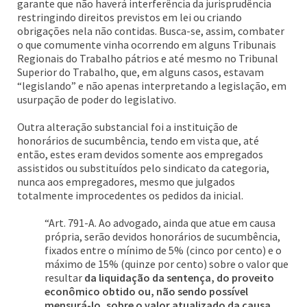
garante que não haverá interferência da jurisprudência
restringindo direitos previstos em lei ou criando
obrigações nela não contidas. Busca-se, assim, combater
o que comumente vinha ocorrendo em alguns Tribunais
Regionais do Trabalho pátrios e até mesmo no Tribunal
Superior do Trabalho, que, em alguns casos, estavam
“legislando” e não apenas interpretando a legislação, em
usurpação de poder do legislativo.
Outra alteração substancial foi a instituição de
honorários de sucumbência, tendo em vista que, até
então, estes eram devidos somente aos empregados
assistidos ou substituídos pelo sindicato da categoria,
nunca aos empregadores, mesmo que julgados
totalmente improcedentes os pedidos da inicial.
“Art. 791-A. Ao advogado, ainda que atue em causa
própria, serão devidos honorários de sucumbência,
fixados entre o mínimo de 5% (cinco por cento) e o
máximo de 15% (quinze por cento) sobre o valor que
resultar
da liquidação da sentença, do proveito
econômico obtido ou, não sendo possível
mensurá-lo, sobre o valor atualizado da causa.