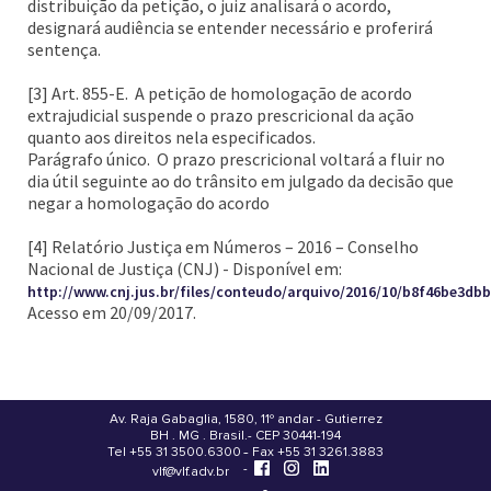
distribuição da petição, o juiz analisará o acordo,
designará audiência se entender necessário e proferirá
sentença.
[3] Art. 855-E. A petição de homologação de acordo
extrajudicial suspende o prazo prescricional da ação
quanto aos direitos nela especificados.
Parágrafo único. O prazo prescricional voltará a fluir no
dia útil seguinte ao do trânsito em julgado da decisão que
negar a homologação do acordo
[4] Relatório Justiça em Números – 2016 – Conselho
Nacional de Justiça (CNJ) - Disponível em:
http://www.cnj.jus.br/files/conteudo/arquivo/2016/10/b8f46be3db
Acesso em 20/09/2017.
Av. Raja Gabaglia, 1580, 11º andar - Gutierrez
BH . MG . Brasil - CEP 30441-194
.
Tel +55 31 3500.6300 - Fax +55 31 3261.3883
-
-
vlf@vlf.adv.br