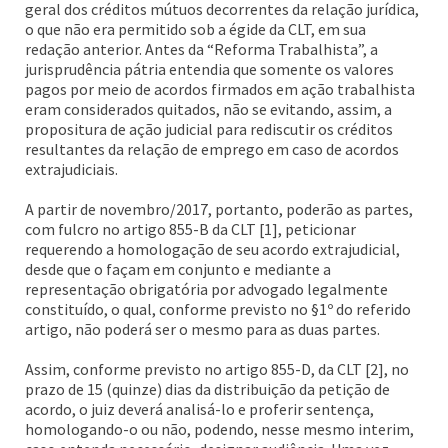
geral dos créditos mútuos decorrentes da relação jurídica,
o que não era permitido sob a égide da CLT, em sua
redação anterior. Antes da “Reforma Trabalhista”, a
jurisprudência pátria entendia que somente os valores
pagos por meio de acordos firmados em ação trabalhista
eram considerados quitados, não se evitando, assim, a
propositura de ação judicial para rediscutir os créditos
resultantes da relação de emprego em caso de acordos
extrajudiciais.
A partir de novembro/2017, portanto, poderão as partes,
com fulcro no artigo 855-B da CLT [1], peticionar
requerendo a homologação de seu acordo extrajudicial,
desde que o façam em conjunto e mediante a
representação obrigatória por advogado legalmente
constituído, o qual, conforme previsto no §1º do referido
artigo, não poderá ser o mesmo para as duas partes.
Assim, conforme previsto no artigo 855-D, da CLT [2], no
prazo de 15 (quinze) dias da distribuição da petição de
acordo, o juiz deverá analisá-lo e proferir sentença,
homologando-o ou não, podendo, nesse mesmo interim,