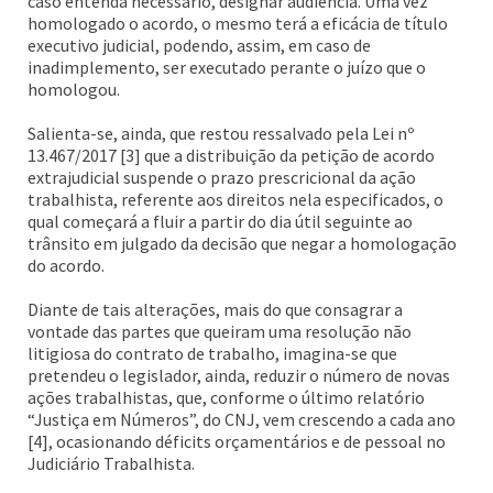
caso entenda necessário, designar audiência. Uma vez
homologado o acordo, o mesmo terá a eficácia de título
executivo judicial, podendo, assim, em caso de
inadimplemento, ser executado perante o juízo que o
homologou.
Salienta-se, ainda, que restou ressalvado pela Lei nº
13.467/2017 [3] que a distribuição da petição de acordo
extrajudicial suspende o prazo prescricional da ação
trabalhista, referente aos direitos nela especificados, o
qual começará a fluir a partir do dia útil seguinte ao
trânsito em julgado da decisão que negar a homologação
do acordo.
Diante de tais alterações, mais do que consagrar a
vontade das partes que queiram uma resolução não
litigiosa do contrato de trabalho, imagina-se que
pretendeu o legislador, ainda, reduzir o número de novas
ações trabalhistas, que, conforme o último relatório
“Justiça em Números”, do CNJ, vem crescendo a cada ano
[4], ocasionando déficits orçamentários e de pessoal no
Judiciário Trabalhista.