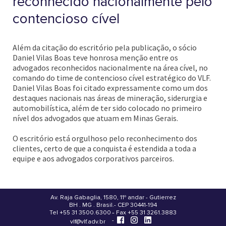
reconhecido nacionalmente pelo
contencioso cível
Além da citação do escritório pela publicação, o sócio
Daniel Vilas Boas teve honrosa menção entre os
advogados reconhecidos nacionalmente na área cível, no
comando do time de contencioso cível estratégico do VLF.
Daniel Vilas Boas foi citado expressamente como um dos
destaques nacionais nas áreas de mineração, siderurgia e
automobilística, além de ter sido colocado no primeiro
nível dos advogados que atuam em Minas Gerais.
O escritório está orgulhoso pelo reconhecimento dos
clientes, certo de que a conquista é estendida a toda a
equipe e aos advogados corporativos parceiros.
Av. Raja Gabaglia, 1580, 11º andar - Gutierrez
BH . MG . Brasil - CEP 30441-194
.
Tel +55 31 3500.6300 - Fax +55 31 3261.3883
-
-
vlf@vlf.adv.br