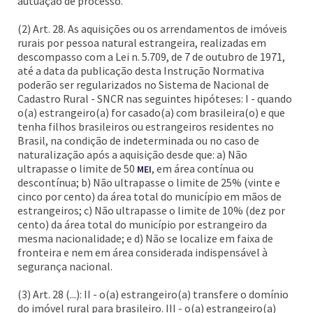
autuação de processo.
(2) Art. 28. As aquisições ou os arrendamentos de imóveis
rurais por pessoa natural estrangeira, realizadas em
descompasso com a Lei n. 5.709, de 7 de outubro de 1971,
até a data da publicação desta Instrução Normativa
poderão ser regularizados no Sistema de Nacional de
Cadastro Rural - SNCR nas seguintes hipóteses: I - quando
o(a) estrangeiro(a) for casado(a) com brasileira(o) e que
tenha filhos brasileiros ou estrangeiros residentes no
Brasil, na condição de indeterminada ou no caso de
naturalização após a aquisição desde que: a) Não
ultrapasse o limite de 50
, em área contínua ou
MEI
descontínua; b) Não ultrapasse o limite de 25% (vinte e
cinco por cento) da área total do município em mãos de
estrangeiros; c) Não ultrapasse o limite de 10% (dez por
cento) da área total do município por estrangeiro da
mesma nacionalidade; e d) Não se localize em faixa de
fronteira e nem em área considerada indispensável à
segurança nacional.
(3) Art. 28 (...): II - o(a) estrangeiro(a) transfere o domínio
do imóvel rural para brasileiro. III - o(a) estrangeiro(a)