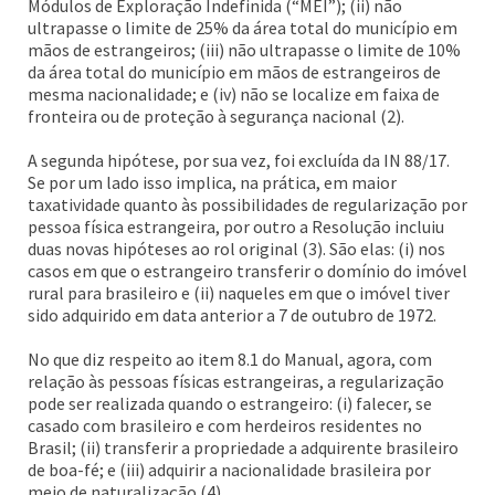
Módulos de Exploração Indefinida (“MEI”); (ii) não
ultrapasse o limite de 25% da área total do município em
mãos de estrangeiros; (iii) não ultrapasse o limite de 10%
da área total do município em mãos de estrangeiros de
mesma nacionalidade; e (iv) não se localize em faixa de
fronteira ou de proteção à segurança nacional (2).
A segunda hipótese, por sua vez, foi excluída da IN 88/17.
Se por um lado isso implica, na prática, em maior
taxatividade quanto às possibilidades de regularização por
pessoa física estrangeira, por outro a Resolução incluiu
duas novas hipóteses ao rol original (3). São elas: (i) nos
casos em que o estrangeiro transferir o domínio do imóvel
rural para brasileiro e (ii) naqueles em que o imóvel tiver
sido adquirido em data anterior a 7 de outubro de 1972.
No que diz respeito ao item 8.1 do Manual, agora, com
relação às pessoas físicas estrangeiras, a regularização
pode ser realizada quando o estrangeiro: (i) falecer, se
casado com brasileiro e com herdeiros residentes no
Brasil; (ii) transferir a propriedade a adquirente brasileiro
de boa-fé; e (iii) adquirir a nacionalidade brasileira por
meio de naturalização (4).