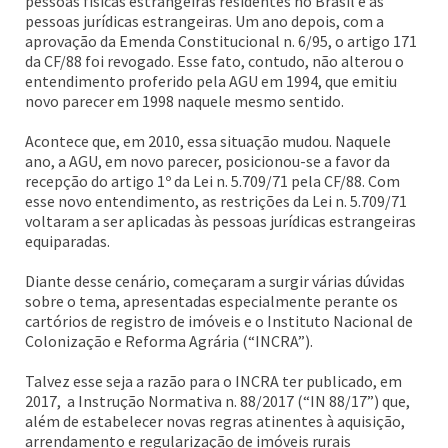
pessoas físicas estrangeiras residentes no Brasil e às
pessoas jurídicas estrangeiras. Um ano depois, com a
aprovação da Emenda Constitucional n. 6/95, o artigo 171
da CF/88 foi revogado. Esse fato, contudo, não alterou o
entendimento proferido pela AGU em 1994, que emitiu
novo parecer em 1998 naquele mesmo sentido.
Acontece que, em 2010, essa situação mudou. Naquele
ano, a AGU, em novo parecer, posicionou-se a favor da
recepção do artigo 1º da Lei n. 5.709/71 pela CF/88. Com
esse novo entendimento, as restrições da Lei n. 5.709/71
voltaram a ser aplicadas às pessoas jurídicas estrangeiras
equiparadas.
Diante desse cenário, começaram a surgir várias dúvidas
sobre o tema, apresentadas especialmente perante os
cartórios de registro de imóveis e o Instituto Nacional de
Colonização e Reforma Agrária (“INCRA”).
Talvez esse seja a razão para o INCRA ter publicado, em
2017, a Instrução Normativa n. 88/2017 (“IN 88/17”) que,
além de estabelecer novas regras atinentes à aquisição,
arrendamento e regularização de imóveis rurais