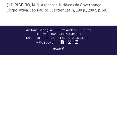
(11) RIBEIRO, M. N. Aspectos Jurídicos da Governança
Corporativa. São Paulo: Quartier Latin, 190 p., 2007, p. 59.
Av. Raja Gabaglia, 1580, 11º andar - Gutierrez
BH . MG . Brasil - CEP 30441-194
.
Tel +55 31 3500.6300 - Fax +55 31 3261.3883
-
-
vlf@vlf.adv.br