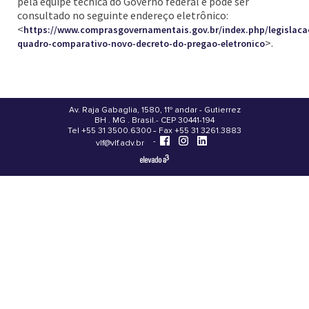
pela equipe técnica do Governo federal e pode ser
consultado no seguinte endereço eletrônico:
<
https://www.comprasgovernamentais.gov.br/index.php/legislaca
>.
quadro-comparativo-novo-decreto-do-pregao-eletronico
Av. Raja Gabaglia, 1580, 11º andar - Gutierrez
BH . MG . Brasil - CEP 30441-194
.
Tel +55 31 3500.6300 - Fax +55 31 3261.3883
-
-
vlf@vlf.adv.br