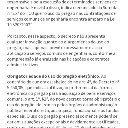
responsáveis pela execução de determinados serviços de
engenharia. Em vista disso, indica o enunciado da Súmula
nº 257 do TCU que “o uso do pregão nas contratações de
serviços comuns de engenharia encontra amparo na Lei
10.520/2002”.
Portanto, nesse aspecto, o decreto não apresenta
qualquer inovação quanto ao alargamento do uso do
pregão, mas, apenas, prevê expressamente a sua
aplicação a serviços comuns de engenharia, conforme a
compreensão já enraizada nas licitações e contratos
administrativos.
Obrigatoriedade do uso do pregão eletrônico.
Ao
contrário do que era estabelecido no art. 4º, do Decreto nº
5.450/05, que indica a utilização preferencial da forma
eletrônica do pregão para a aquisição de bens e serviços
comuns, o art. 1º, §1º, do novo decreto torna obrigatório o
uso do pregão eletrônico pelos órgãos da administração
pública federal direta, autárquica, fundacional e os fundos
especiais. O uso do pregão presencial somente poderá se
dar em situações excepcionais e devidamente justificadas,
conforme determina o § 4º, do art. 1º, do citado decreto.