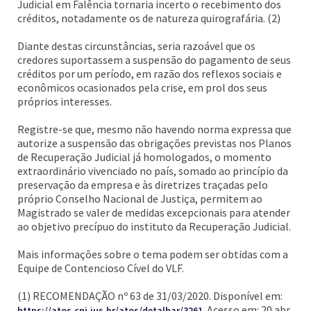
Judicial em Falência tornaria incerto o recebimento dos
créditos, notadamente os de natureza quirografária. (2)
Diante destas circunstâncias, seria razoável que os
credores suportassem a suspensão do pagamento de seus
créditos por um período, em razão dos reflexos sociais e
econômicos ocasionados pela crise, em prol dos seus
próprios interesses.
Registre-se que, mesmo não havendo norma expressa que
autorize a suspensão das obrigações previstas nos Planos
de Recuperação Judicial já homologados, o momento
extraordinário vivenciado no país, somado ao princípio da
preservação da empresa e às diretrizes traçadas pelo
próprio Conselho Nacional de Justiça, permitem ao
Magistrado se valer de medidas excepcionais para atender
ao objetivo precípuo do instituto da Recuperação Judicial.
Mais informações sobre o tema podem ser obtidas com a
Equipe de Contencioso Cível do VLF.
(1) RECOMENDAÇÃO nº 63 de 31/03/2020. Disponível em:
. Acesso em: 20 abr.
https://atos.cnj.jus.br/atos/detalhar/3261