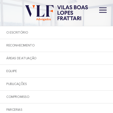
O ESCRITÓRIO
RECONHECIMENTO
ÁREAS DE ATUAÇÃO
NEWSLETTER
EQUIPE
PUBLICAÇÕES
< Voltar
COMPROMISSO
Judiciário adota medidas
PARCERIAS