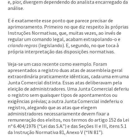
e, pior, divergem dependendo do analista encarregado da
análise.
E é exatamente esse ponto que parece precisar de
aprimoramento. Primeiro no que diz respeito às próprias
Instruções Normativas, que, muitas vezes, ao invés de
regular um comando legal, acabam extrapolando-o e
criando regras
(legislando). E, segundo, no que toca à
própria interpretação das disposições normativas.
Veja-se um caso recente como exemplo. Foram
apresentados a registro duas atas de assembleia geral
extraordinária praticamente idênticas, cada uma em uma
Junta Comercial distinta. Essas atas deliberavam pela
eleição de administradores. Uma Junta Comercial deferiu
o registro sem quaisquer tipos de apontamentos ou
exigências prévias; a outra Junta Comercial indeferiu o
registro, alegando que as atas que elegem
administradores necessariamente devem fixar a
remuneração dos eleitos, nos termos do artigo 152 da Lei
nº 6.404/1976 (“Lei das S.A.”) e das Seções II e III, itens 5.1
da Instrução Normativa 81, Anexo V (“IN 81”).