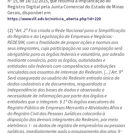
nº 15, de 18/12/2015, que resumia a implantação do
Registro Digital pela Junta Comercial do Estado de Minas
Gerais, disponível em:
.
https://www.vlf.adv.br/noticia_aberta.php?id=220
(2) “
Art. 2º Fica criada a Rede Nacional para a Simplificação
do Registro e da Legalização de Empresas e Negócios -
REDESIM, com a finalidade de propor ações e normas aos
seus integrantes, cuja participação na sua composição será
obrigatória para os órgãos federais e voluntária, por adesão
mediante consórcio, para os órgãos, autoridades e
entidades não federais com competências e atribuições
vinculadas aos assuntos de interesse da Redesim. [...] Art. 9º
Será assegurada ao usuário da Redesim entrada única de
dados cadastrais e de documentos, resguardada a
independência das bases de dados e observada a
necessidade de informações por parte dos órgãos e
entidades que a integrem. § 1º Os órgãos executores do
Registro Público de Empresas Mercantis e Atividades Afins e
do Registro Civil das Pessoas Jurídicas colocarão à
disposição dos demais integrantes da Redesim, por meio
eletrônico: I - os dados de registro de empresários ou pessoas
jurídicas, imediatamente após o arquivamento dos atos; II -