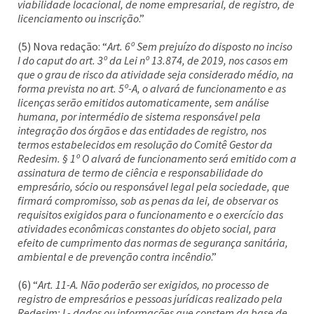
viabilidade locacional, de nome empresarial, de registro, de
licenciamento ou inscrição
.”
(5) Nova redação: “
Art. 6º Sem prejuízo do disposto no inciso
I do caput do art. 3º da Lei nº 13.874, de 2019, nos casos em
que o grau de risco da atividade seja considerado médio, na
forma prevista no art. 5º-A, o alvará de funcionamento e as
licenças serão emitidos automaticamente, sem análise
humana, por intermédio de sistema responsável pela
integração dos órgãos e das entidades de registro, nos
termos estabelecidos em resolução do Comitê Gestor da
Redesim. § 1º O alvará de funcionamento será emitido com a
assinatura de termo de ciência e responsabilidade do
empresário, sócio ou responsável legal pela sociedade, que
firmará compromisso, sob as penas da lei, de observar os
requisitos exigidos para o funcionamento e o exercício das
atividades econômicas constantes do objeto social, para
efeito de cumprimento das normas de segurança sanitária,
ambiental e de prevenção contra incêndio
.”
(6) “
Art. 11-A. Não poderão ser exigidos, no processo de
registro de empresários e pessoas jurídicas realizado pela
Redesim: I - dados ou informações que constem da base de