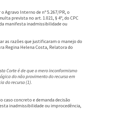
 o Agravo Interno de nº 5.267/PR, o
lta prevista no art. 1.021, § 4º, do CPC
a manifesta inadmissibilidade ou
ar as razões que justificaram o manejo do
stra Regina Helena Costa, Relatora do
desta Corte é de que o mero inconformismo
lógica do não provimento do recurso em
a do recurso (1)
.
 do caso concreto e demanda decisão
festa inadmissibilidade ou improcedência,