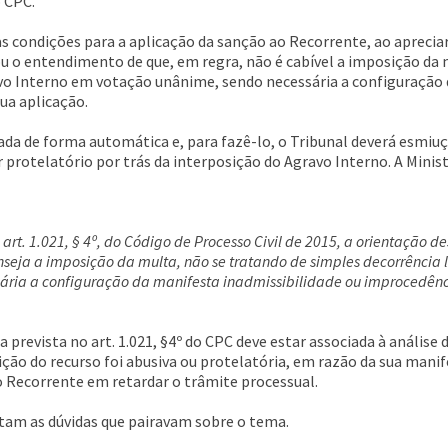
o CPC.
 condições para a aplicação da sanção ao Recorrente, ao apreciar
u o entendimento de que, em regra, não é cabível a imposição da mu
 Interno em votação unânime, sendo necessária a configuração d
ua aplicação.
cada de forma automática e, para fazê-lo, o Tribunal deverá esmiuç
er protelatório por trás da interposição do Agravo Interno. A Mini
 art. 1.021, § 4º, do Código de Processo Civil de 2015, a orientação 
eja a imposição da multa, não se tratando de simples decorrência 
ria a configuração da manifesta inadmissibilidade ou improcedênci
 prevista no art. 1.021, §4º do CPC deve estar associada à análise
ção do recurso foi abusiva ou protelatória, em razão da sua mani
o Recorrente em retardar o trâmite processual.
tam as dúvidas que pairavam sobre o tema.