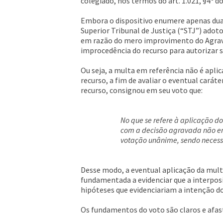
colegiado, nos termos do art. 1.021, §4º d
Embora o dispositivo enumere apenas duas
Superior Tribunal de Justiça (“STJ”) adoto
em razão do mero improvimento do Agravo
improcedência do recurso para autorizar s
Ou seja, a multa em referência não é apli
recurso, a fim de avaliar o eventual carát
recurso, consignou em seu voto que:
No que se refere à aplicação do
com a decisão agravada não ens
votação unânime, sendo necessá
Desse modo, a eventual aplicação da multa
fundamentada a evidenciar que a interposi
hipóteses que evidenciariam a intenção d
Os fundamentos do voto são claros e afas