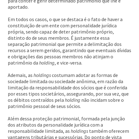
para conter e gerir determinado patrimônio que lhe é
aportado.
Em todos os casos, o que se destaca é o fato de haver a
constituição de um ente com personalidade jurídica
própria, sendo capaz de deter patrimônio próprio,
distinto do de seus membros. É justamente essa
separação patrimonial que permite a delimitação dos
recursos a serem geridos, garantindo que eventuais dívidas
e obrigações das pessoas membros não atinjam o
patrimônio da
holding
, e vice-versa.
Ademais, as
holdings
costumam adotar as formas de
sociedade limitada ou sociedade anônima, em razão da
limitação da responsabilidade dos sócios que é conferida
por esses tipos societários, assegurando, por sua vez, que
os débitos contraídos pela
holding
não incidam sobre o
patrimônio pessoal de seus sócios.
Além dessa proteção patrimonial, formada pela junção
dos atributos da personalidade jurídica com a
responsabilidade limitada, as
holdings
também oferecem
vantagens tributárias e sucessórias. Do ponto de vista