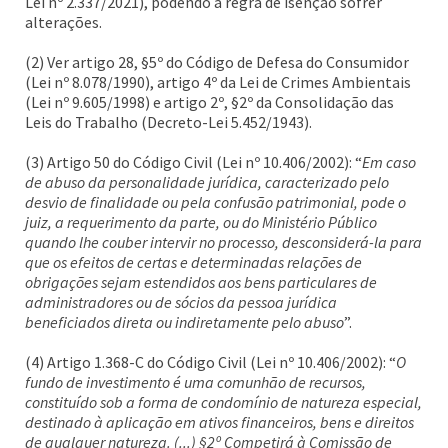
Lei nº 2.337/2021), podendo a regra de isenção sofrer
alterações.
(2) Ver artigo 28, §5º do Código de Defesa do Consumidor
(Lei nº 8.078/1990), artigo 4º da Lei de Crimes Ambientais
(Lei nº 9.605/1998) e artigo 2º, §2º da Consolidação das
Leis do Trabalho (Decreto-Lei 5.452/1943).
(3) Artigo 50 do Código Civil (Lei nº 10.406/2002): “
Em caso
de abuso da personalidade jurídica, caracterizado pelo
desvio de finalidade ou pela confusão patrimonial, pode o
juiz, a requerimento da parte, ou do Ministério Público
quando lhe couber intervir no processo, desconsiderá-la para
que os efeitos de certas e determinadas relações de
obrigações sejam estendidos aos bens particulares de
administradores ou de sócios da pessoa jurídica
beneficiados direta ou indiretamente pelo abuso
”.
(4) Artigo 1.368-C do Código Civil (Lei nº 10.406/2002): “
O
fundo de investimento é uma comunhão de recursos,
constituído sob a forma de condomínio de natureza especial,
destinado à aplicação em ativos financeiros, bens e direitos
de qualquer natureza. (...) §2º Competirá à Comissão de