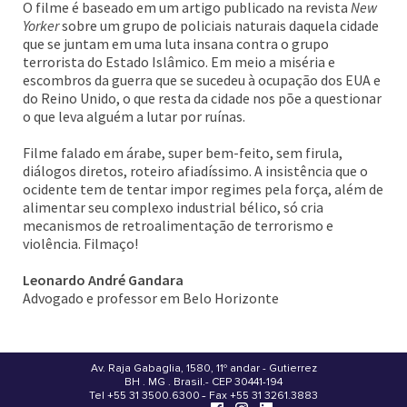
O filme é baseado em um artigo publicado na revista
New
Yorker
sobre um grupo de policiais naturais daquela cidade
que se juntam em uma luta insana contra o grupo
terrorista do Estado Islâmico. Em meio a miséria e
escombros da guerra que se sucedeu à ocupação dos EUA e
do Reino Unido, o que resta da cidade nos põe a questionar
o que leva alguém a lutar por ruínas.
Filme falado em árabe, super bem-feito, sem firula,
diálogos diretos, roteiro afiadíssimo. A insistência que o
ocidente tem de tentar impor regimes pela força, além de
alimentar seu complexo industrial bélico, só cria
mecanismos de retroalimentação de terrorismo e
violência. Filmaço!
Leonardo André Gandara
Advogado e professor em Belo Horizonte
Av. Raja Gabaglia, 1580, 11º andar - Gutierrez
BH . MG . Brasil - CEP 30441-194
.
Tel +55 31 3500.6300 - Fax +55 31 3261.3883
-