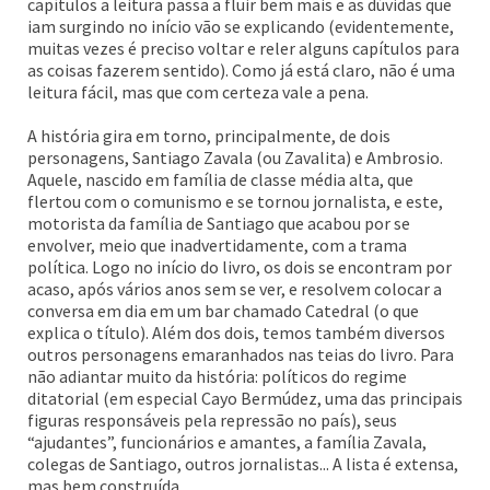
capítulos a leitura passa a fluir bem mais e as dúvidas que
iam surgindo no início vão se explicando (evidentemente,
muitas vezes é preciso voltar e reler alguns capítulos para
as coisas fazerem sentido). Como já está claro, não é uma
leitura fácil, mas que com certeza vale a pena.
A história gira em torno, principalmente, de dois
personagens, Santiago Zavala (ou Zavalita) e Ambrosio.
Aquele, nascido em família de classe média alta, que
flertou com o comunismo e se tornou jornalista, e este,
motorista da família de Santiago que acabou por se
envolver, meio que inadvertidamente, com a trama
política. Logo no início do livro, os dois se encontram por
acaso, após vários anos sem se ver, e resolvem colocar a
conversa em dia em um bar chamado Catedral (o que
explica o título). Além dos dois, temos também diversos
outros personagens emaranhados nas teias do livro. Para
não adiantar muito da história: políticos do regime
ditatorial (em especial Cayo Bermúdez, uma das principais
figuras responsáveis pela repressão no país), seus
“ajudantes”, funcionários e amantes, a família Zavala,
colegas de Santiago, outros jornalistas... A lista é extensa,
mas bem construída.