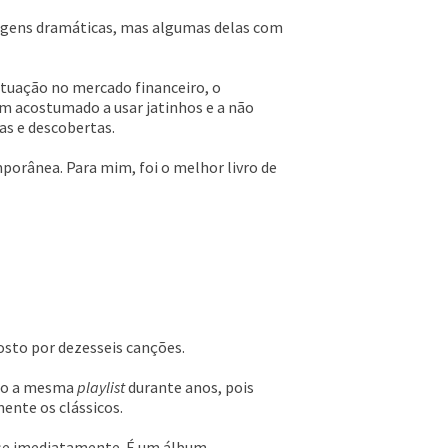
sagens dramáticas, mas algumas delas com
atuação no mercado financeiro, o
ém acostumado a usar jatinhos e a não
s e descobertas.
mporânea. Para mim, foi o melhor livro de
sto por dezesseis canções.
ndo a mesma
playlist
durante anos, pois
ente os clássicos.
uase imediatamente. É um álbum