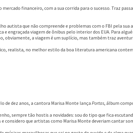
 mercado financeiro, com a sua corrida para o sucesso. Traz pas
lho autista que não compreende e problemas com o FBI pela sua 
ca e engraçada viagem de ônibus pelo interior dos EUA. Para algu
o, obviamente, a viagem é um suplício, mas também traz aventura
tico, realista, no melhor estilo da boa literatura americana conte
alo de dez anos, a cantora Marisa Monte lança
Portas
, álbum compo
enho, sempre tão hostis a novidades: sou do tipo que fica escuta
e considero que artistas como Marisa Monte deveriam cantar som
 de músicas maravilhosas que cai no gosto do ouvido e da alma q