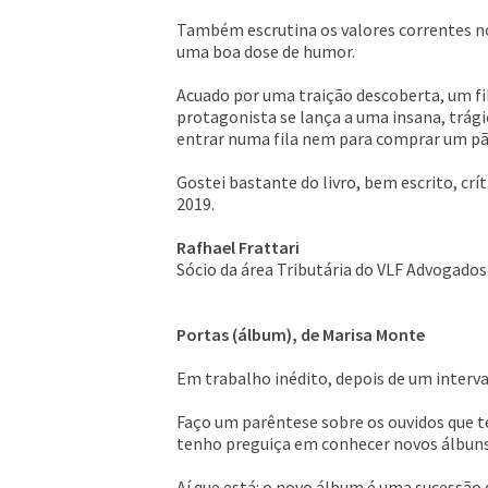
Também escrutina os valores correntes no
uma boa dose de humor.
Acuado por uma traição descoberta, um fi
protagonista se lança a uma insana, trági
entrar numa fila nem para comprar um pã
Gostei bastante do livro, bem escrito, crí
2019.
Rafhael Frattari
Sócio da área Tributária do VLF Advogados
Portas (álbum), de Marisa Monte
Em trabalho inédito, depois de um interv
Faço um parêntese sobre os ouvidos que t
tenho preguiça em conhecer novos álbuns 
Aí que está: o novo álbum é uma sucessão