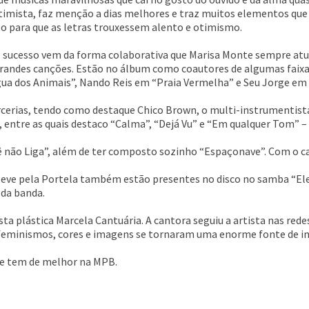
timista, faz menção a dias melhores e traz muitos elementos qu
para que as letras trouxessem alento e otimismo.
e sucesso vem da forma colaborativa que Marisa Monte sempre atuou
grandes canções. Estão no álbum como coautores de algumas faixas
íngua dos Animais”, Nando Reis em “Praia Vermelha” e Seu Jorge em
cerias, tendo como destaque Chico Brown, o multi-instrumentista
s, entre as quais destaco “Calma”, “Dejá Vu” e “Em qualquer Tom
ê não Liga”, além de ter composto sozinho “Espaçonave”. Com o cap
teve pela Portela também estão presentes no disco no samba “Ele
 da banda.
ista plástica Marcela Cantuária. A cantora seguiu a artista nas rede
s, feminismos, cores e imagens se tornaram uma enorme fonte de i
se tem de melhor na MPB.