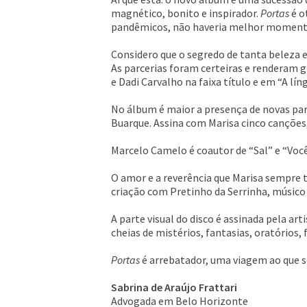
magnético, bonito e inspirador.
Portas
é o
pandêmicos, não haveria melhor momento 
Considero que o segredo de tanta beleza 
As parcerias foram certeiras e renderam 
e Dadi Carvalho na faixa título e em “A l
No álbum é maior a presença de novas par
Buarque. Assina com Marisa cinco cançõe
Marcelo Camelo é coautor de “Sal” e “Voc
O amor e a reverência que Marisa sempre 
criação com Pretinho da Serrinha, músico
A parte visual do disco é assinada pela art
cheias de mistérios, fantasias, oratório
Portas
é arrebatador, uma viagem ao que 
Sabrina de Araújo Frattari
Advogada em Belo Horizonte