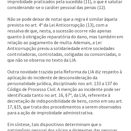
improbidade praticados pela sucedida (11), o que é salutar
considerando-se o caráter pessoal das penas (12).
Não se pode deixar de notar que a regra é similar àquela
prevista no art. 4º da Lei Anticorrupção (13), com a
ressalva de que, nesta, a sucessão ocorre não apenas
quanto à obrigação reparatória do dano, mas também em
relação ao pagamento de multa. Ademais, a Lei
Anticorrupção previu a solidariedade entre sociedades
controladoras, controladas, coligadas ou consorciadas, o
que não se observa no texto da LIA.
Outra novidade trazida pela Reforma da LIA diz respeito à
aplicação do incidente de desconsideração da
personalidade jurídica, disciplinado nos art. 133 a 137 do
Código de Processo Civil. A menção ao incidente pode ser
identificada tanto no art. 16, §7º, da LIA, referente à
decretação de indisponibilidade de bens, como em seu art.
17, §15, que trata dos procedimentos a serem observados
para a ação de improbidade administrativa.
Em síntese, tais dispositivos determinam que o
patrimônio pessoal dos sócios e dirigentes das pessoas