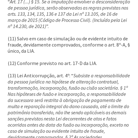
“
Art. 17 (...) § 15. Se a imputação envolver a desconsideração
de pessoa jurídica, serão observadas as regras previstas nos
arts. 133, 134, 135, 136 e 137 da Lei nº 13.105, de 16 de
março de 2015 (Código de Processo Civil). (Incluído pela Lei
nº 14.230, de 2021)
”.
(11) Salvo em caso de simulação ou de evidente intuito de
fraude, devidamente comprovados, conforme o art. 8º-A, §
único, da LIA.
(12) Conforme previsto no art. 17-D da LIA.
(13) Lei Anticorrupção, art. 4º: “
Subsiste a responsabilidade
da pessoa jurídica na hipótese de alteração contratual,
transformação, incorporação, fusão ou cisão societária. § 1º
Nas hipóteses de fusão e incorporação, a responsabilidade
da sucessora será restrita à obrigação de pagamento de
multa e reparação integral do dano causado, até o limite do
patrimônio transferido, não lhe sendo aplicáveis as demais
sanções previstas nesta Lei decorrentes de atos e fatos
ocorridos antes da data da fusão ou incorporação, exceto no
caso de simulação ou evidente intuito de fraude,
devidamente comprovados. § 2º As sociedades