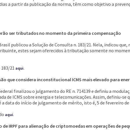
as a partir da publicação da norma, têm como objetivo a prevençã
everão ser tributados no momento da primeira compensação
asil publicou a Solução de Consulta n. 183/21. Nela, indicou que, 
ontribuinte, estes sejam oferecidos à tributação somente no mome
. 183/21
.
aqui
são que considera inconstitucional ICMS mais elevado para ene
deral finalizou o julgamento do RE n. 714139 e definiu a modulaç
ada de ICMS sobre energia e telecomunicações. Assim, definiu-se q
 a data do início de julgamento de mérito, isto é, 5 de fevereiro de
ndo
.
aqui
ão de IRPF para alienação de criptomoedas em operações de peq