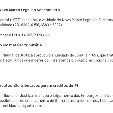
o Novo Marco Legal do Saneamento
eral (“STF”) declarou a validade do Novo Marco Legal do Saneamen
lidade (ADI 6492, 6356, 6583 e 6882).
cesse a Lei n. 14.206/2020
.
aqui
o em matéria tributária
Tribunal de Justiça aprovou o enunciado de Súmula n. 653, que tra
fiscal, ainda que indeferido, interrompe o prazo prescricional, po
odutos não tributados geram créditos de IPI
 Tribunal de Justiça finalizou o julgamento dos Embargos de Div
 possibilidade do creditamento de IPI na compra de insumos tributa
bmetidos à alíquota zero.