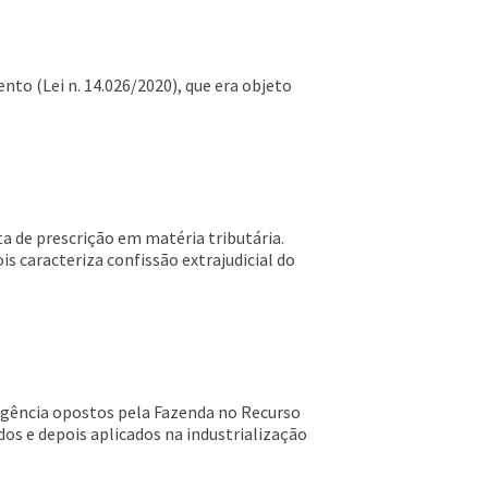
to (Lei n. 14.026/2020), que era objeto
ta de prescrição em matéria tributária.
is caracteriza confissão extrajudicial do
ergência opostos pela Fazenda no Recurso
dos e depois aplicados na industrialização