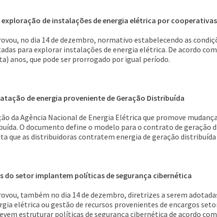
exploração de instalações de energia elétrica por cooperativas
rovou, no dia 14 de dezembro, normativo estabelecendo as condiçõ
izadas para explorar instalações de energia elétrica. De acordo c
nta) anos, que pode ser prorrogado por igual período.
atação de energia proveniente de Geração Distribuída
ção da Agência Nacional de Energia Elétrica que promove mudança
ibuída. O documento define o modelo para o contrato de geração dis
ita que as distribuidoras contratem energia de geração distribuí
 do setor implantem políticas de segurança cibernética
provou, também no dia 14 de dezembro, diretrizes a serem adotadas
gia elétrica ou gestão de recursos provenientes de encargos setor
 devem estruturar políticas de segurança cibernética de acordo com