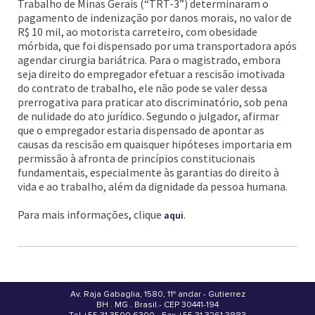
Trabalho de Minas Gerais (“TRT-3”) determinaram o
pagamento de indenização por danos morais, no valor de
R$ 10 mil, ao motorista carreteiro, com obesidade
mórbida, que foi dispensado por uma transportadora após
agendar cirurgia bariátrica. Para o magistrado, embora
seja direito do empregador efetuar a rescisão imotivada
do contrato de trabalho, ele não pode se valer dessa
prerrogativa para praticar ato discriminatório, sob pena
de nulidade do ato jurídico. Segundo o julgador, afirmar
que o empregador estaria dispensado de apontar as
causas da rescisão em quaisquer hipóteses importaria em
permissão à afronta de princípios constitucionais
fundamentais, especialmente às garantias do direito à
vida e ao trabalho, além da dignidade da pessoa humana.
Para mais informações, clique
.
aqui
Av. Raja Gabaglia, 1580, 11º andar - Gutierrez
BH . MG . Brasil - CEP 30441-194
.