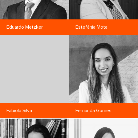
Eduardo Metzker
Estefânia Mota
Fabiola Silva
Fernanda Gomes