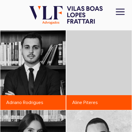
Adriano Rodrigues
Aline Piteres